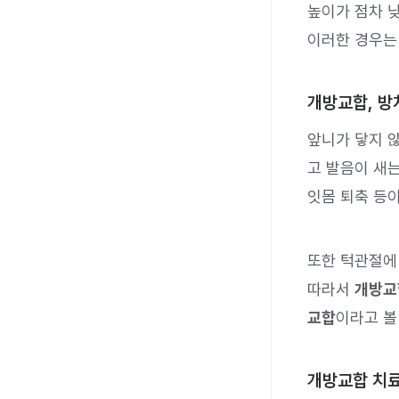
높이가 점차 낮
이러한 경우는 
개방교합, 방
앞니가 닿지 
고 발음이 새는
잇몸 퇴축 등이
또한 턱관절에
따라서
개방교
교합
이라고 볼
개방교합 치료