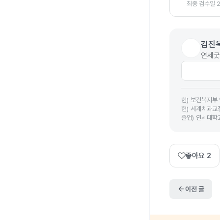
최종 검수일
김진
연세굿
현
)
보건복지부 
현
)
세계치과교정
졸업
)
연세대학
좋아요
2
arrow_back
이전 글