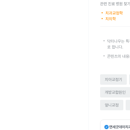
관련 진료 병원 찾
치과교정학
치의학
닥터나우는 특
로 합니다.
콘텐츠의 내용
치아교정기
개방교합원인
앞니교정
verified
연세굿데이치