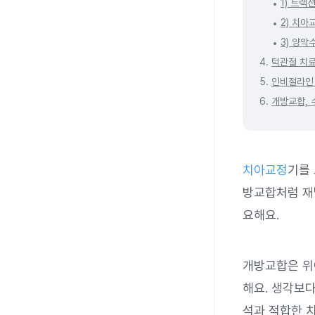
1) 트랙
2) 치아
3) 양악
4.
턱관절 치료
5.
인비절라인
6.
개방교합, 
치아교정
기를
방교합처럼 재
요해요.
개방교합은 
해요. 생각보
석과 적합한 