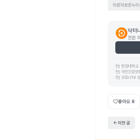
마운자로온누리
닥터나
전문 
전
)
한양대학교 
전
)
국민건강보
전
)
코로나19 
좋아요
8
arrow_back
이전 글