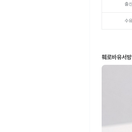
출산
수유
훼로바유서방