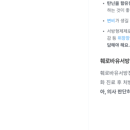
탄닌을 함유한
하는 것이 좋
변비
가 생길
서방형제제로
감 등
위장장
담해야 해요.
훼로바유서방정
훼로바유서방정
화 진료 후 처
아, 의사 판단