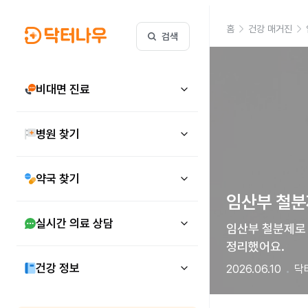
홈
건강 매거진
검색
비대면 진료
병원 찾기
약국 찾기
임산부 철분
실시간 의료 상담
임산부 철분제로 
정리했어요. 
건강 정보
2026.06.10
닥