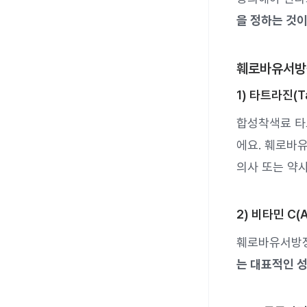
을 정하는 것이
훼로바유서방
1) 타트라진(T
합성착색료 타
에요. 훼로바
의사 또는 약
2) 비타민 C(A
훼로바유서방
는 대표적인 