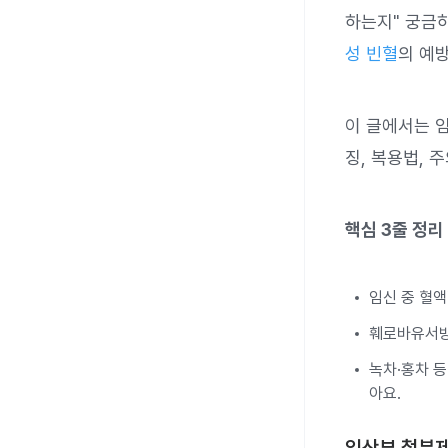
하는지" 궁금하
성 빈혈
의 예
이 글에서는 
징, 복용법, 
핵심 3줄 정리
임신 중 혈
훼로바유서방
녹차·홍차 등
아요.