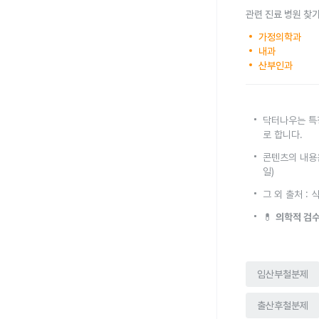
관련 진료 병원 찾
가정의학과
내과
산부인과
닥터나우는 특
로 합니다.
콘텐츠의 내용은
일)
그 외 출처 
💊
의학적 검수
임산부철분제
출산후철분제