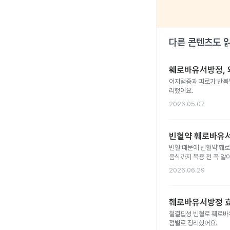
다른 콘텐츠도 
훼로바유서방정, 
어지럼증과 피로가 반복
리했어요.
2026.05.07
빈혈약 훼로바유서
빈혈 때문에 빈혈약 훼
음식까지 복용 전 꼭 알
2026.06.29
훼로바유서방정 효
철결핍성 빈혈로 훼로바
점별로 정리했어요.