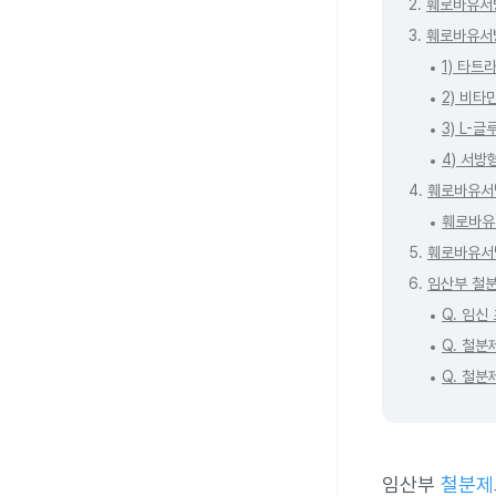
2.
훼로바유서방
3.
훼로바유서
1) 타트라
2) 비타민
3) L-
4) 서방
4.
훼로바유서
훼로바유
5.
훼로바유서
6.
임산부 철분
Q. 임신
Q. 철분
Q. 철분
임산부
철분제