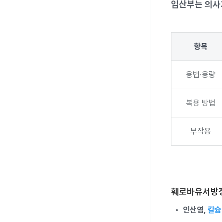
임산부는 의사
항목
용법·용량
복용 방법
부작용
훼로바유서방정
인산염,
칼슘