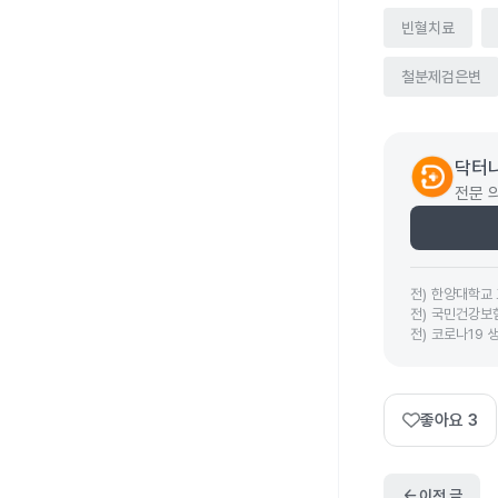
빈혈치료
철분제검은변
닥터나
전문 
전
)
한양대학교 
전
)
국민건강보
전
)
코로나19 
좋아요
3
arrow_back
이전 글