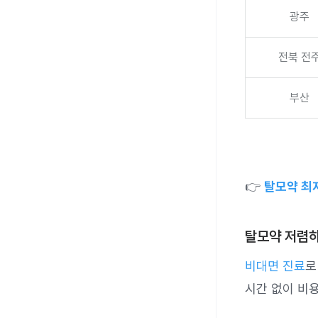
광주
전북 전
부산
👉
탈모약 최
탈모약 저렴하
비대면 진료
로
시간 없이 비용