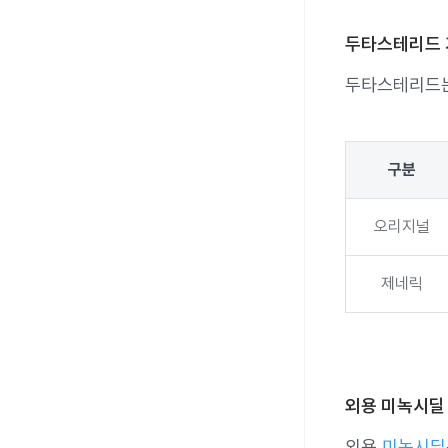
두타스테리드 가
두타스테리드는
구분
오리지널
제네릭
외용 미녹시딜 
외용
미녹시딜