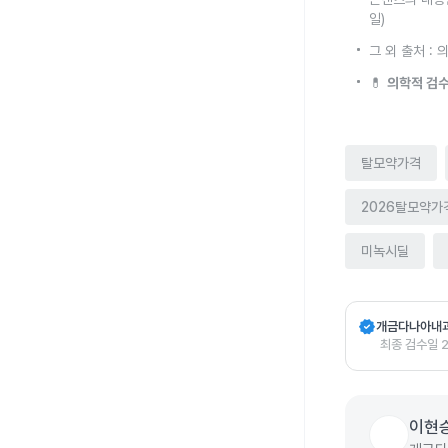
일)
그 외 출처 : 
💊
의학적 검수
탈모약가격
2026탈모약가
미녹시딜
verified
개금다나아내
최종 검수일
이현