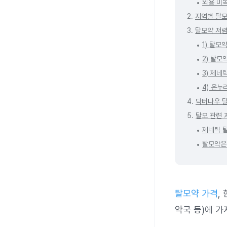
외용 미녹
2.
지역별 탈모
3.
탈모약 저렴
1) 탈모
2) 탈모
3) 제네
4) 온
4.
닥터나우 
5.
탈모 관련 
제네릭 
탈모약은
탈모약 가격
,
약국 등)에 