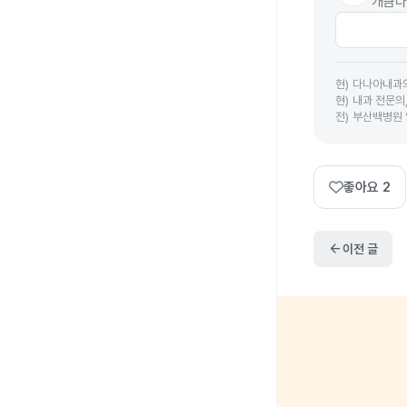
개금다
현
)
다나아내과
현
)
내과 전문의
전
)
부산백병원
좋아요
2
arrow_back
이전 글