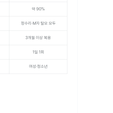
약 90%
정수리·M자 탈모 모두
3개월 이상 복용
1일 1회
여성·청소년