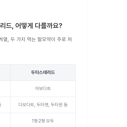
테리드, 어떻게 다를까요?
열, 두 가지 먹는 탈모약이 주로 처
두타스테리드
아보다트
등
다모다트, 두타앤, 두타윈 등
1형·2형 모두