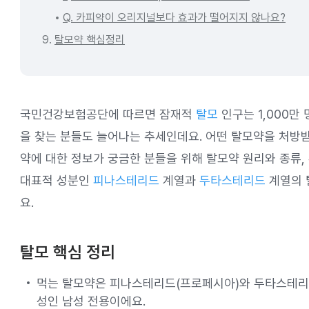
Q. 카피약이 오리지널보다 효과가 떨어지지 않나요?
9.
탈모약 핵심정리
국민건강보험공단에 따르면 잠재적
탈모
인구는 1,000만
을 찾는 분들도 늘어나는 추세인데요. 어떤 탈모약을 처방
약에 대한 정보가 궁금한 분들을 위해 탈모약 원리와 종류,
대표적 성분인
피나스테리드
계열과
두타스테리드
계열의 
요.
탈모 핵심 정리
먹는 탈모약은 피나스테리드(프로페시아)와 두타스테리드
성인 남성 전용이에요.