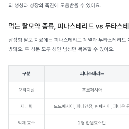
의 생성과 성장의 촉진에 도움받을 수 있어요.
먹는 탈모약 종류, 피나스테리드 vs 두타스
남성형 탈모 치료에는 피나스테리드 계열과 두타스테리드 계
방돼요. 두 성분 모두 성인 남성만 복용할 수 있어요.
구분
피나스테리드
오리지널
프로페시아
제네릭
모모페시아, 피나앤정, 핀페시아, 피나온 
억제 효소
2형 환원효소만