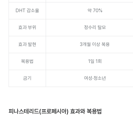
DHT 감소율
약 70%
효과 부위
정수리 탈모
효과 발현
3개월 이상 복용
복용법
1일 1회
금기
여성·청소년
피나스테리드(프로페시아) 효과와 복용법