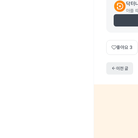
닥터
아플 
좋아요
3
arrow_back
이전 글