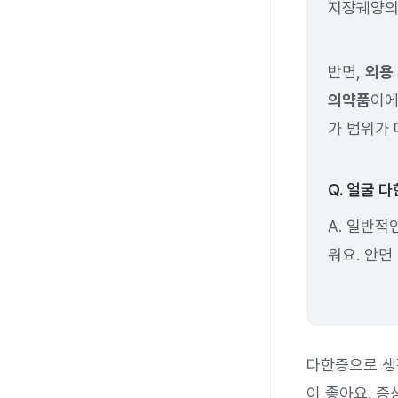
지장궤양의
반면,
외용
의약품
이에
가 범위가 
Q. 얼굴 
A. 일반적
워요. 안면
다한증으로 생
이 좋아요. 증