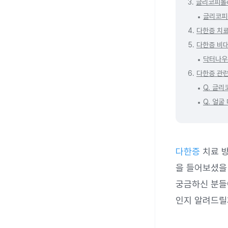
3.
글리코피롤
글리코피
4.
다한증 치료
5.
다한증 비
닥터나우
6.
다한증 관련
Q. 글
Q. 얼굴
다한증
치료 방
을 들어보셨을
궁금하신 분들
인지 알려드릴