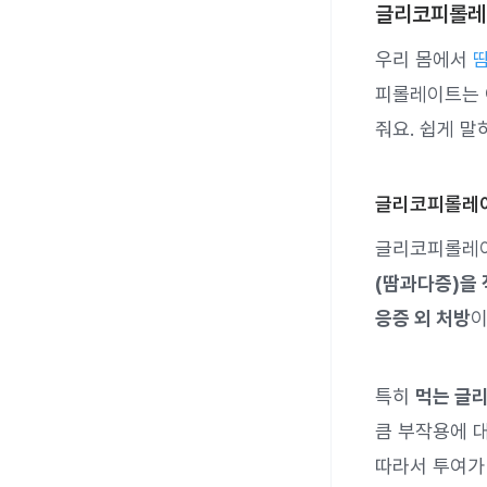
글리코피롤레
우리 몸에서
피롤레이트는 
줘요. 쉽게 말
글리코피롤레이
글리코피롤레이
(땀과다증)을
응증 외 처방
이
특히
먹는 글
큼 부작용에 
따라서 투여가