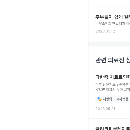
주부들이 쉽게 걸
주부습진과 헷갈리기 쉬운
2023.05.12
관련 의료진 
다한증 치료로인
하루 한알치로 2주치를 처방 받았습니다. 복
처방약
교차복용
2023.05.21
글리코피롤레이트