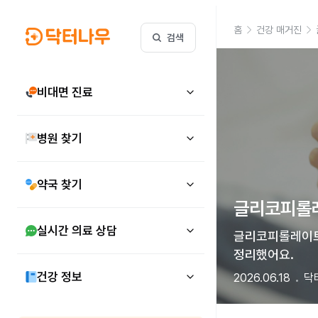
홈
건강 매거진
검색
비대면 진료
병원 찾기
약국 찾기
글리코피롤레
실시간 의료 상담
글리코피롤레이트의
정리했어요.
건강 정보
2026.06.18
닥