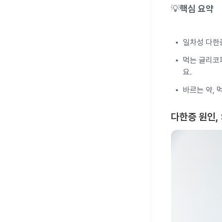
💡
핵심 요약
일차성 다한
먹는 글리코
요.
바르는 약, 
다한증 원인,