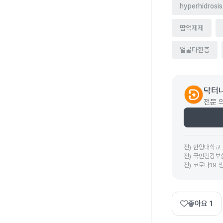
hyperhidrosis
땀억제제
얼굴다한증
닥터나
전문 
전
)
한양대학교 
전
)
국민건강보
전
)
코로나19 
좋아요
1