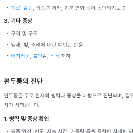
피로
,
졸림
, 집중력 저하, 기분 변화 등이 동반되기도 함
3. 기타 증상
구역 및 구토
냄새, 빛, 소리에 대한 예민한 반응
어지러움
,
불안
감,
식욕
저하
편두통의 진단
편두통은 주로 환자의 병력과 증상을 바탕으로 진단되며, 필요
사가 시행됩니다.
1. 병력 및 증상 확인
통증 양상, 빈도, 지속 시간, 가족력 등을 포함한 자세한 