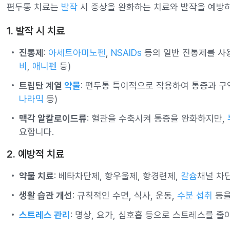
편두통 치료는
발작
시 증상을 완화하는 치료와 발작을 예방하
1. 발작 시 치료
진통제
:
아세트아미노펜
,
NSAIDs
등의 일반 진통제를 사용
비
,
애니펜
등)
트립탄 계열
약물
: 편두통 특이적으로 작용하여 통증과 구역
나라믹
등)
맥각 알칼로이드류
: 혈관을 수축시켜 통증을 완화하지만,
요합니다.
2. 예방적 치료
약물 치료
: 베타차단제, 항우울제, 항경련제,
칼슘
채널 차
생활 습관 개선
: 규칙적인 수면, 식사, 운동,
수분 섭취
등을
스트레스 관리
: 명상, 요가, 심호흡 등으로 스트레스를 줄