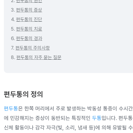
2.
편두통의 원인
3.
편두통의 증상
4.
편두통의 진단
5.
편두통의 치료
6.
편두통의 경과
7.
편두통의 주의사항
8.
편두통의 자주 묻는 질문
편두통의 정의
편두통
은 한쪽 머리에서 주로 발생하는 박동성 통증이 수시간
에 민감해지는 증상이 동반되는 특징적인
두통
입니다. 편두통
신체 활동이나 감각 자극(빛, 소리, 냄새 등)에 의해 유발될 