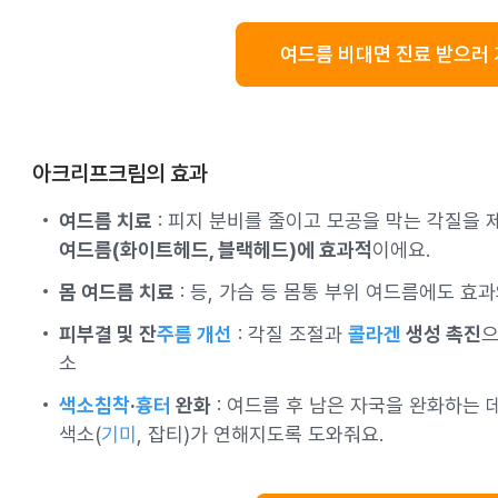
여드름 비대면 진료 받으러 
아크리프크림의 효과
여드름 치료
: 피지 분비를 줄이고 모공을 막는 각질을 
여드름(화이트헤드, 블랙헤드)에 효과적
이에요.
몸 여드름 치료
: 등, 가슴 등 몸통 부위 여드름에도 효
피부결 및 잔
주름 개선
: 각질 조절과
콜라겐
생성 촉진
으
소
색소침착
·
흉터
완화
: 여드름 후 남은 자국을 완화하는 
색소(
기미
, 잡티)가 연해지도록 도와줘요.