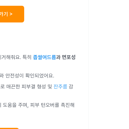
가기 >
제거해줘요. 특히
좁쌀여드름
과 면포성
과와 안전성이 확인되었어요.
로 매끈한 피부결 형성 및
잔주름
감
데 도움을 주며, 피부 턴오버를 촉진해