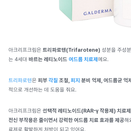
아크리프크림은
트리파로텐(Trifarotene)
성분을 주성분으
는 4세대
바르는 레티노이드
여드름 치료제
예요.
트리파로텐
은
피부
각질
조절,
피지
분비 억제, 여드름균 억
적으로 개선하는 데 도움을 줘요.
아크리프크림은
선택적 레티노이드(RAR-γ 작용제) 치료제
전신 부작용은 줄이면서 강력한 여드름 치료 효과를 제공
해
료제로 활발하게 처방이 되고 있어요.