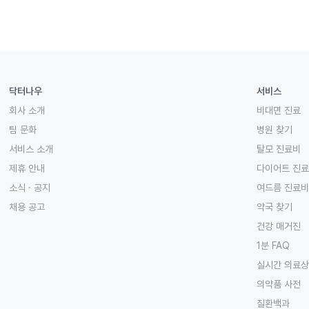
닥터나우
서비스
회사 소개
비대면 진료
팀 문화
병원 찾기
서비스 소개
탈모 진료비
제휴 안내
다이어트 진
소식 · 공지
여드름 진료비
채용 공고
약국 찾기
건강 매거진
1분 FAQ
실시간 의료
의약품 사전
질환백과