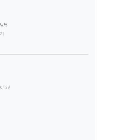
널톡
하기
00439