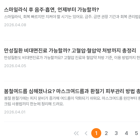
스마일라식 후 음주·흡연, 언제부터 가능할까?
스마일라식, 회복 빠르지만 지켜야 할 시기는 있어요. 금주. 금연 권장 기간과 회복 관리법
2026.04.08
만성질환 비대면진료 가능할까? 고혈압·혈압약 처방까지 총정리
만성질환도 비대면진료가 가능할까요? 고혈압 진료와 혈압약 처방 기준, 이용 방법까지 한
2026.04.05
봄철여드름 심해졌나요? 마스크여드름과 환절기 피부관리 방법 
봄철 환절기에는 피지 분비가 증가해 여드름이 악화되기 쉬워요. 마스크여드름 원인부터 환
크림 사용법까지 한눈에 정리해 드려요.
2026.04.01
keyboard_double_arrow_left
keyboard_arrow_left
1
2
3
4
5