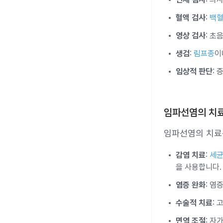
혈액 검사
:
백
영상 검사
: 초
생검
:
림프종
이
임상적 판단
:
임파선염의 치
임파선염의 치료
감염 치료
:
세균
을 사용합니다. 
염증 완화
: 염
수술적 치료
:
면역 조절
: 자