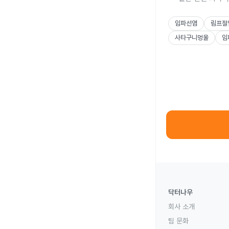
임파선염
림프절
사타구니멍울
임
닥터나우
회사 소개
팀 문화