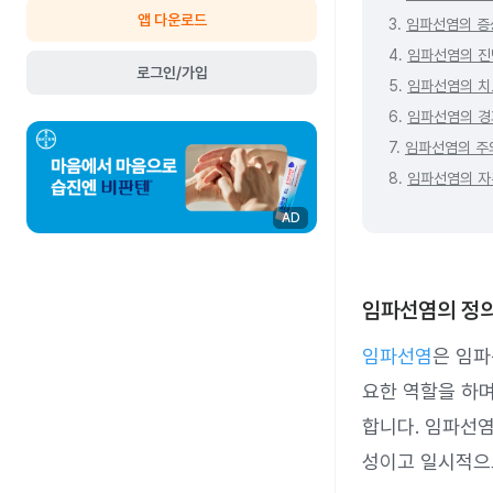
앱 다운로드
3.
임파선염의 증
4.
임파선염의 진
로그인/가입
5.
임파선염의 치
6.
임파선염의 경
7.
임파선염의 주
8.
임파선염의 자
AD
임파선염의 정
임파선염
은 임파
요한 역할을 하
합니다. 임파선
성이고 일시적으