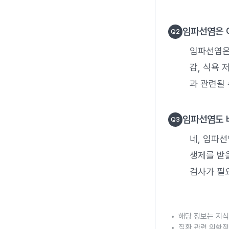
임파선염은 
Q
2
임파선염은
감, 식욕 
과 관련될
임파선염도 
Q
3
네, 임파
생제를 받
검사가 필
해당 정보는 지식
질환 관련 의학적