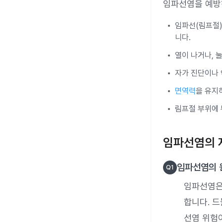
임파선염을 예방
임파선(림프절)
니다.
열이 나거나, 
자가 진단이나 
면역력
을 유지
림프절 부위에 
임파선염의 
임파선염의 
Q
1
임파선염은
합니다. 
선염 위험