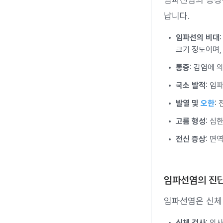
납니다.
임파선의 비대
크기 정도이며,
통증
: 감염에 
국소 발적
: 임
발열 및
오한
:
고름 형성
: 심
전신 증상
: 면
임파선염의 진
임파선염은 신체
신체 검사
: 의