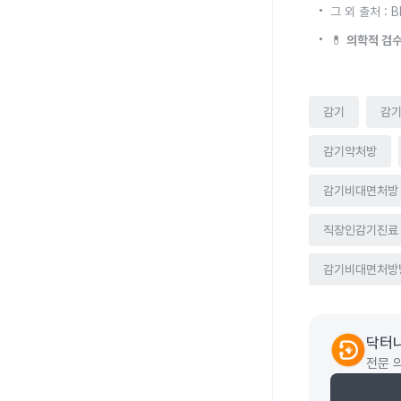
그 외 출처 :
💊
의학적 검수
감기
감
감기약처방
감기비대면처방
직장인감기진료
감기비대면처방
닥터나
전문 