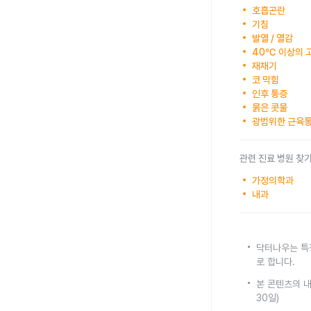
호흡곤란
기침
발열 / 열감
40℃ 이상의 
재채기
코 막힘
인후 통증
묽은 콧물
광범위한 근육
관련 진료 병원 찾
가정의학과
내과
닥터나우는 특
로 합니다.
본 콘텐츠의 내
30일)