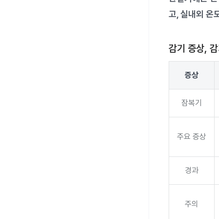
고, 실내외 온
감기 증상, 
증상
잠복기
주요 증상
경과
주의