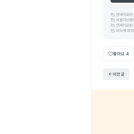
전
)
연세의료원
전
)
서울아산병
전
)
연세의료원
전
)
외국계 제약
좋아요
4
arrow_back
이전 글