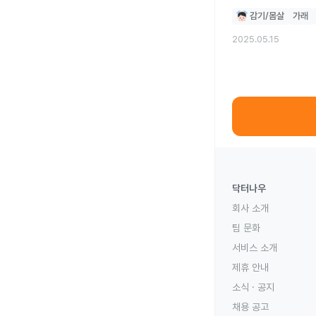
병원을 갈수가 없는 사람인데.. 이정
감기/몸살
가래
입니다
2025.05.15
닥터나우
회사 소개
팀 문화
서비스 소개
제휴 안내
소식 · 공지
채용 공고