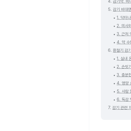
4.
감기약, 비
5.
감기 비대면
1. 닥터
2. 의사
3. 근처
4. 약 
6.
환절기 감기
1. 실내
2. 손씻
3. 충분
4. 영양
5. 사람
6. 독감
7.
감기 관련 자