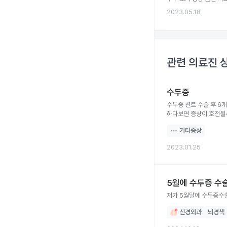
2023.05.18
관련 의료진 
수두증
수두증 션트 수술 후 6개
하다보면 증상이 호전될
기타증상
2023.01.25
5월에 수두증 수
저가 5월달에 수두증수
신경외과
뇌경색