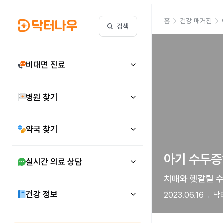
홈
건강 매거진
검색
비대면 진료
병원 찾기
약국 찾기
아기 수두증
실시간 의료 상담
치매와 헷갈릴 수
건강 정보
2023.06.16
닥