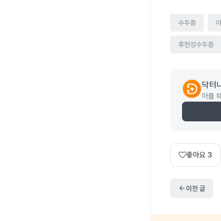
수두증
후천성수두증
닥터
아플 
좋아요
3
arrow_back
이전 글