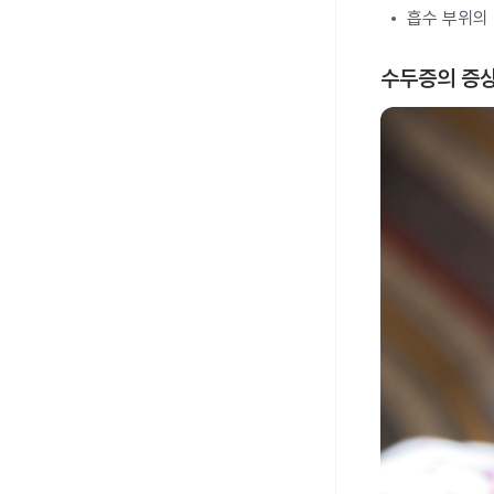
흡수 부위의 
수두증의 증