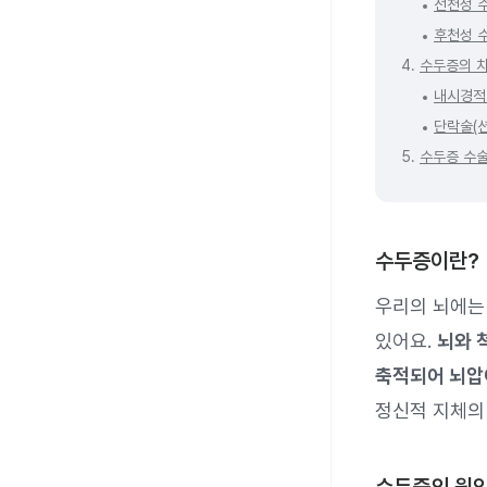
선천성 
후천성 
4.
수두증의 
내시경적
단락술(션
5.
수두증 수술
수두증이란?
우리의 뇌에는
있어요.
뇌와 
축적되어 뇌압
정신적 지체의 