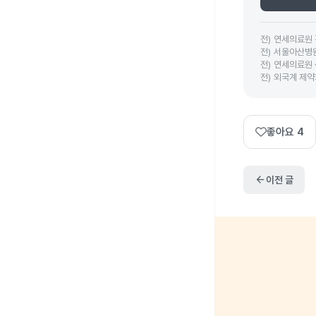
전
)
연세의료원
전
)
서울아산병
전
)
연세의료원
전
)
외국계 제약
좋아요
4
arrow_back
이전 글