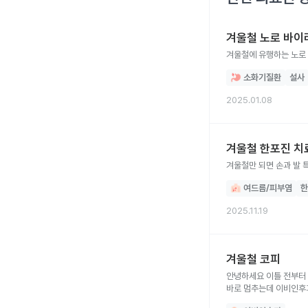
겨울철 노로 바이
겨울철에 유행하는 노로
소화기질환
설사
2025.01.08
겨울철 한포진 치
겨울철만 되면 손과 발 
여드름/피부염
한
2025.11.19
겨울철 코피
안녕하세요 이틀 전부터 
바로 멈추는데 이비인후과
새해 복 많이 받으세요