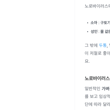
노로바이러스
소아
:
구토가
성인
:
물 같
그 밖에
두통
,
이 저절로 좋
요.
노로바이러스 
일반적인
가
를 보고 임상
단에 따라 달