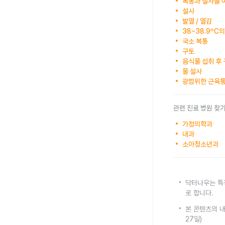
복통과 설사를 
설사
발열 / 열감
38~38.9ºC
국소 복통
구토
음식물 섭취 후
물 설사
광범위한 근육
관련 진료 병원 찾
가정의학과
내과
소아청소년과
닥터나우는 특
로 합니다.
본 콘텐츠의 내
27일)