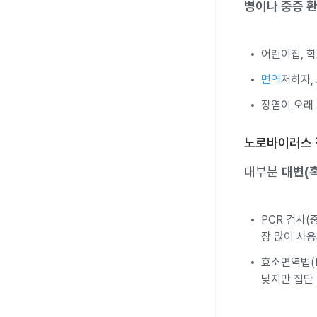
병이나 중증 
어린이집, 학
면역
저하자,
장염이 오래
노로바이러스 
대부분
대변(
PCR 검사(
장 많이 사용
효소면역법(E
낮지만 집단 