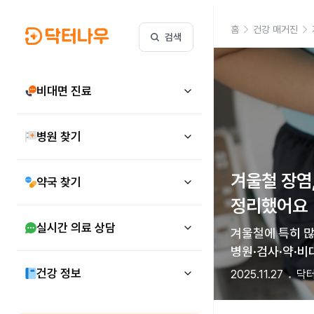
홈
건강 매거진
검색
비대면 진료
병원 찾기
겨울철 장염
약국 찾기
정리했어요
실시간 의료 상담
겨울철에 특히 많
병원·검사·약·비
건강 정보
2025.11.27
닥터