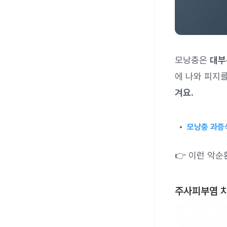
모낭충은
대부
에 나와 피지를
겨요.
모낭충 과증
👉 이런 악
주사피부염 치