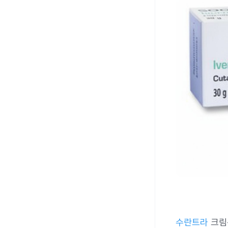
수란트라
크림