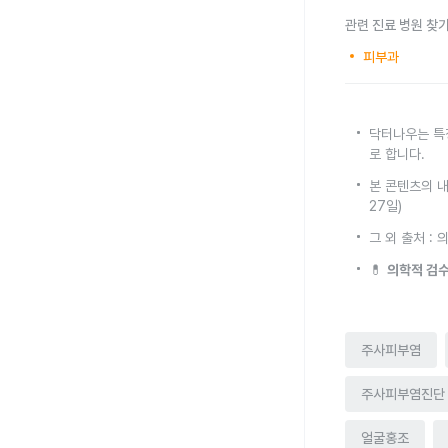
관련 진료 병원 찾
피부과
닥터나우는 특
로 합니다.
본 콘텐츠의 내
27일)
그 외 출처 :
💊
의학적 검수
주사피부염
주사피부염진단
얼굴홍조