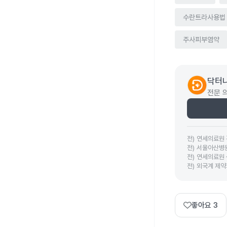
수란트라사용법
주사피부염약
닥터나
전문 
전
)
연세의료원
전
)
서울아산병
전
)
연세의료원
전
)
외국계 제약
좋아요
3