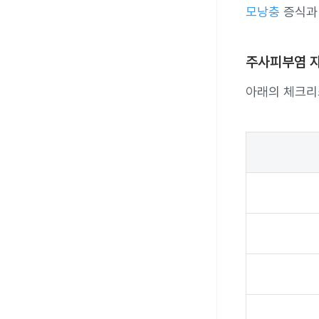
모낭충
증식과 
주사피부염 자
아래의 체크리