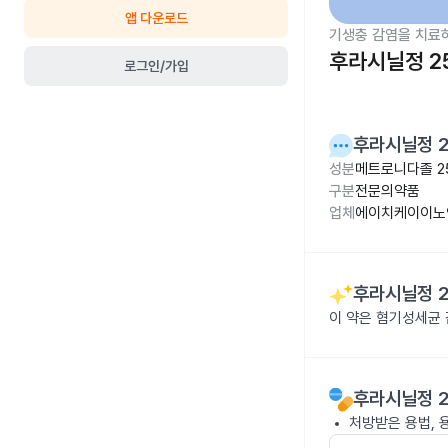
앱 다운로드
기생충 감염을 치료
후라시닐정 2
로그인/가입
후라시닐정 
성분
메트로니다졸 2
구분
전문의약품
업체
에이치케이이노
후라시닐정 
이 약은 혐기성세균 
후라시닐정 
처방받은 용법, 