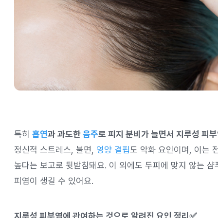
특히
흡연
과 과도한
음주
로 피지 분비가 늘면서 지루성 피부
정신적 스트레스, 불면,
영양 결핍
도 악화 요인이며, 이는
높다는 보고로 뒷받침돼요. 이 외에도 두피에 맞지 않는 샴
피염이 생길 수 있어요.
지루성 피부염에 관여하는 것으로 알려진 요인 정리✅