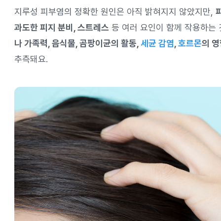
지루성 피부염의 정확한 원인은 아직 밝혀지지 않았지만,
과도한 피지 분비, 스트레스
등 여러 요인이 함께 작용하는 
나 가족력, 음식물, 곰팡이균의 활동,
세균 감염
,
호르몬
의 영
추측돼요.