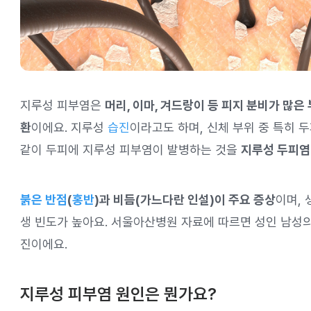
지루성 피부염은
머리, 이마, 겨드랑이 등 피지 분비가 많은
환
이에요. 지루성
습진
이라고도 하며, 신체 부위 중 특히 
같이 두피에 지루성 피부염이 발병하는 것을
지루성 두피염
붉은 반점
(
홍반
)과 비듬(가느다란 인설)이 주요 증상
이며, 
생 빈도가 높아요. 서울아산병원 자료에 따르면 성인 남성의
진이에요.
지루성 피부염 원인은 뭔가요?