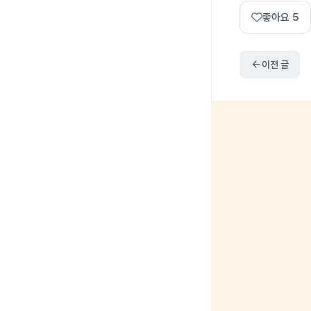
좋아요
5
arrow_back
이전 글