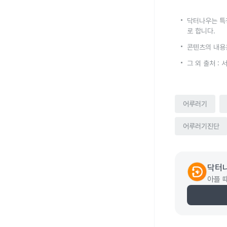
닥터나우는 특
로 합니다.
콘텐츠의 내용
그 외 출처 :
어루러기
어루러기진단
닥터
아플 