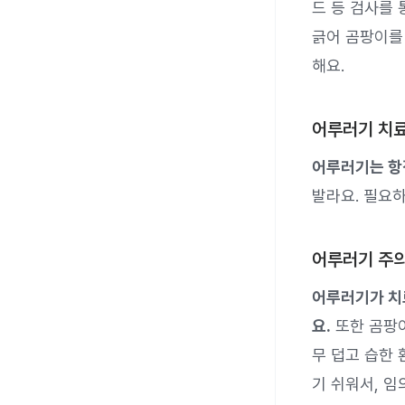
드 등 검사를 
긁어 곰팡이를
해요.
어루러기 치
어루러기는 항
발라요. 필요
어루러기 주
어루러기가 치
요.
또한 곰팡이
무 덥고 습한
기 쉬워서, 