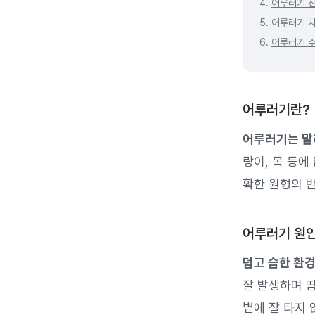
4.
어루러기 
5.
어루러기 
6.
어루러기 
어루러기란?
어루러기는 말
랑이, 목 등
확한 원형의 
어루러기 원
덥고 습한 환경
잘 발생하며 땀
볕에 잘 타지 