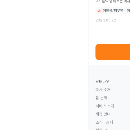
여드름약 중 바르는 약처
여드름/피부염
여
2024.05.22
닥터나우
회사 소개
팀 문화
서비스 소개
제휴 안내
소식 · 공지