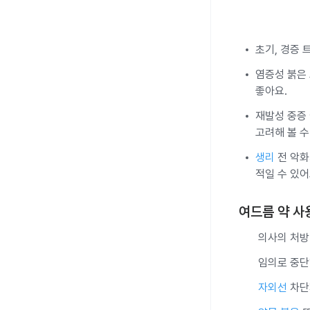
초기, 경증 
염증성 붉은 
좋아요.
재발성 중증 
고려해 볼 수
생리
전 악화
적일 수 있어
여드름 약 사
의사의 처방 
임의로 중단
자외선
차단