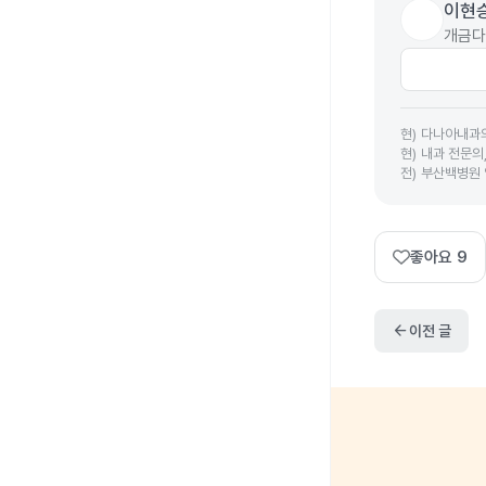
이현
개금다
현
)
다나아내과
현
)
내과 전문의
전
)
부산백병원
좋아요
9
arrow_back
이전 글