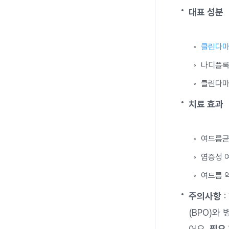
대표 성분
클린다
나디플록
클린다마
치료 효과
여드름균
염증성 
여드름 
주의사항
:
(BPO)와
어요.
필요