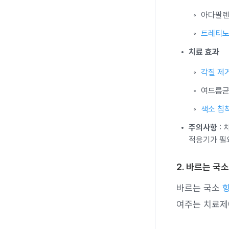
아다팔렌
트레티
치료 효과
각질 제
여드름균
색소 침
주의사항
: 
적응기가 필
2. 바르는 국
바르는 국소
여주는 치료제