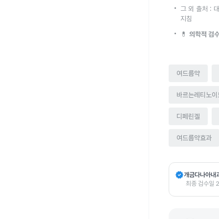
그 외 출처 :
지침
💊
의학적 검수
여드름약
바르는레티노이
디페린겔
여드름약효과
verified
개금다나아내
최종 검수일