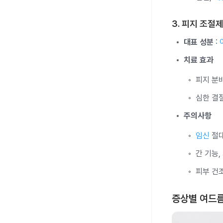
3. 피지 조절
대표 성분
:
치료 효과
피지 분
심한 결
주의사항
임신
절대
간 기능,
피부 건조
증상별 여드름