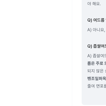
야 해요.
Q) 여드름
A) 아니요
Q) 좁쌀여
A) 좁쌀여
름은 주로
되지 않은
벤조일퍼옥사
줄여 면포를