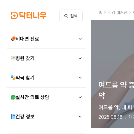
홈
건강 매거진
검색
비대면 진료
병원 찾기
약국 찾기
여드름 약 증
약
실시간 의료 상담
여드름 약, 내 
건강 정보
2025.08.18
개