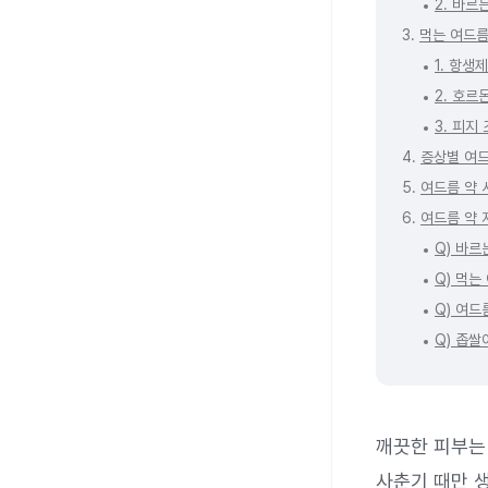
2. 바르
3.
먹는 여드름
1. 항생제
2. 호르
3. 피지
4.
증상별 여드
5.
여드름 약 
6.
여드름 약 
Q) 바
Q) 먹는
Q) 여드
Q) 좁
깨끗한 피부는
사춘기 때만 