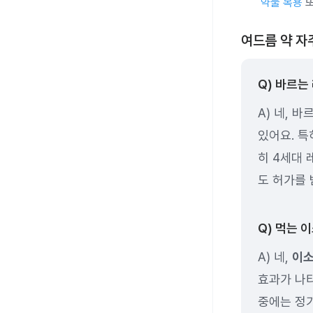
약물 복용
또
여드름 약 자
Q) 바르는
A) 네, 
있어요. 
히 4세대
도 허가를
Q) 먹는 
A) 네,
이소
효과가 나
중에는 정