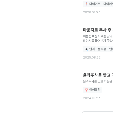
규칙적으 로 뛰는 느낌입니다 -식사량은 줄었지만 단백질 셰이크 2-3 번 먹고 물도 2L 마셔서 탈수는 아닌것 같
다이어트
다이어
없었습니다
2026.01.07
마운자로 주사 후
이틀전 마운자로를 맞았는데요 오늘 안과진료보고 프레디솔정,알레리진정, 이록펜정을 처방받았습니다 집에오고
안과
눈부종
안
2025.08.22
윤곽주사를 맞고 
윤곽주사를 맞고 다음날 
여성질환
2024.10.27