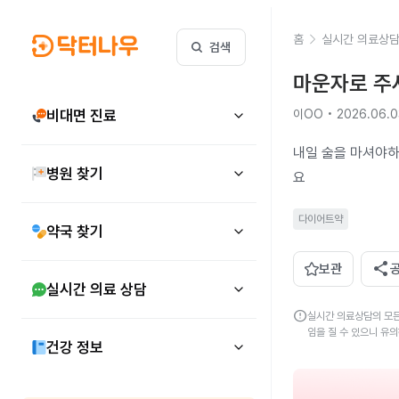
홈
실시간 의료상
검색
마운자로 주사
비대면 진료
이OO • 2026.06.0
내일 술을 마셔야하
병원 찾기
요
다이어트약
약국 찾기
share
보관
실시간 의료 상담
error
실시간 의료상담의 모든
임을 질 수 있으니 유
건강 정보