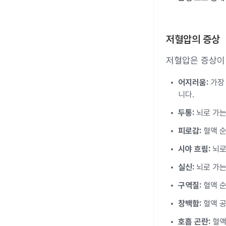
저혈압의 증상
저혈압은 증상이 
어지러움:
가장 
니다.
두통:
뇌로 가는
피로감:
혈액 순
시야 흐림:
뇌로
실신:
뇌로 가는
구역질:
혈액 순
창백함:
혈액 공
호흡 곤란:
혈액