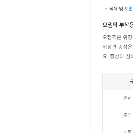
식욕 및
포만
오젬픽 부작용
오젬픽은 위장
위장관 증상은
요. 증상이 
흔한
주의
드문