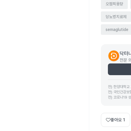
오젬픽용량
당뇨병치료제
semaglutide
닥터나
전문 
전
)
한양대학교 
전
)
국민건강보
전
)
코로나19 
좋아요
1