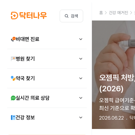
홈
건강 매거진
검색
비대면 진료
병원 찾기
오젬픽 처방
약국 찾기
(2026)
실시간 의료 상담
오젬픽 급여기준·
최신 기준으로 
건강 정보
2026.06.22
닥