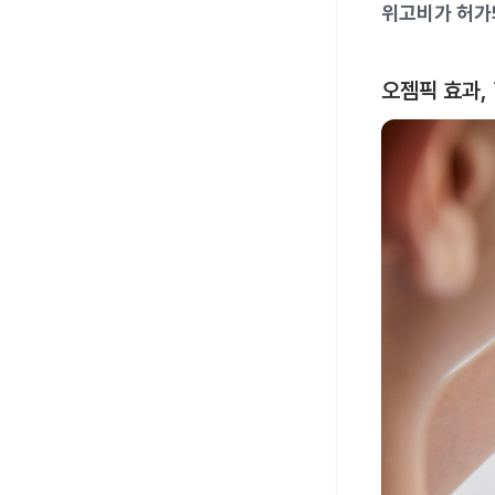
위고비가 허가
오젬픽 효과,