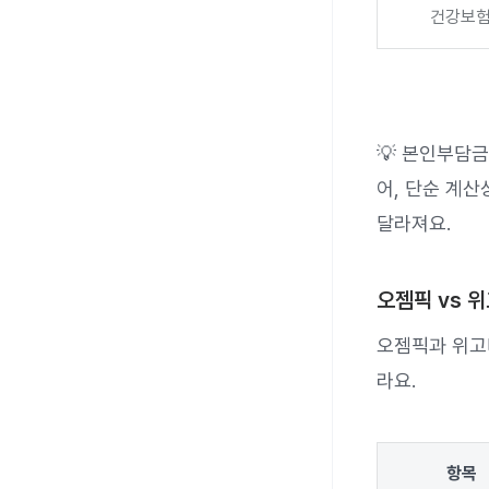
건강보험
💡 본인부담금
어, 단순 계산
달라져요.
오젬픽 vs 
오젬픽과 위
라요.
항목