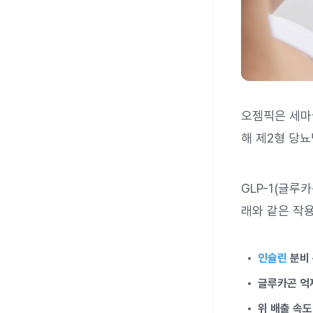
오젬픽은 세마글
해 제2형 당
GLP-1(글루
래와 같은 작용
인슐린
분비
글루카곤 억
위 배출 속도