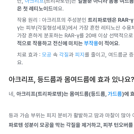
만,
아크리프
(트리파로텐)는
얼굴뿐 아니라 몸통 여드름
은 첫 레티노이드
예요.
작용 원리 : 아크리프의 주성분인
트리파로텐은 RAR-
γ는 피부(각질형성세포)에서 가장 흔한 레티노산 수용체
가장 흔하게 분포하는 RAR-γ를 20배 이상 선택적으
적으로 작용하고 전신에 미치는
부작용
이 적어요
.
치료 효과 :
모공
속
각질
과
피지
를 줄이고, 여드름균 
요.
아크리프, 등드름과 몸여드름에 효과 있나요
네,
아크리프(트리파로텐)는 몸여드름(등드름,
가드름
)에 
등과 가슴 부위는 피지 분비가 활발하고 땀과 마찰이 많아
파로텐 성분이 모공을 막는 각질을 제거하고, 피부 턴오버를