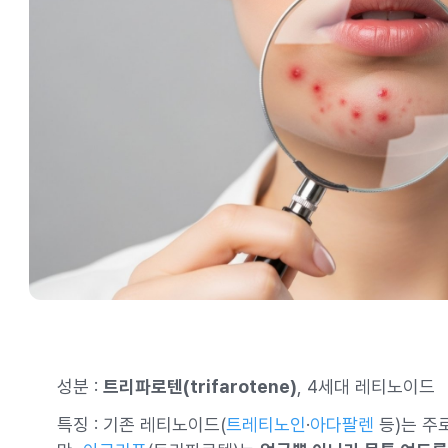
성분 :
트리파로텐(trifarotene)
, 4세대 레티노이드
특징 : 기존 레티노이드(
트레티노인
·
아다팔렌
등)는 주