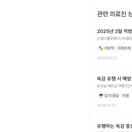
관련 의료진 
2025년 2월 처
신일디클로페낙나트륨정과
처방약
대체조제
2025.06.01
독감 유행 시 예
토요날 베트남 여행가는
감기/몸살
비염
2026.01.21
유행하는 독감 증