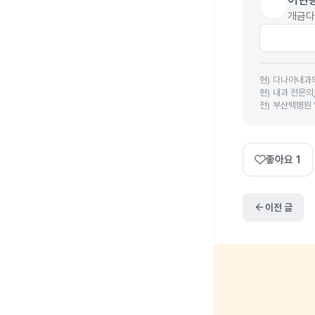
이현
개금다
현
)
다나아내과
현
)
내과 전문의
전
)
부산백병원
좋아요
1
arrow_back
이전 글