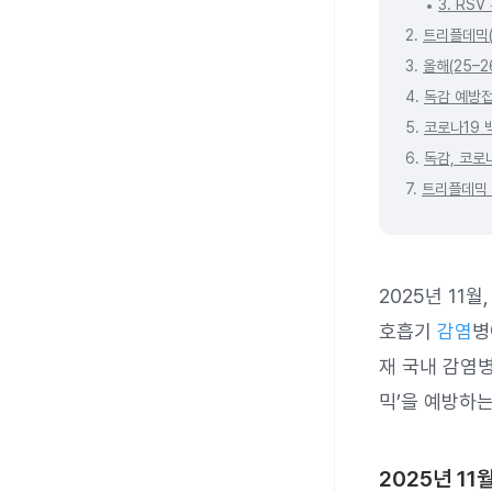
3. RS
2.
트리플데믹(T
3.
올해(25–
4.
독감 예방접
5.
코로나19 
6.
독감, 코로
7.
트리플데믹 
2025년 11
호흡기
감염
병
재 국내 감염병
믹’을 예방하
2025년 11