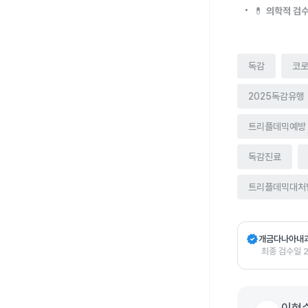
💊
의학적 검수
독감
코
2025독감유행
트리플데믹예방
독감진료
트리플데믹대처
verified
개금다나아내
최종 검수일
2