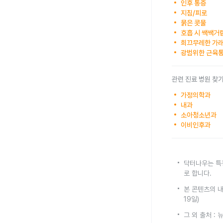
인후 통증
지침/피로
묽은 콧물
호흡 시 쌕쌕거
희끄무레한 가
광범위한 근육
관련 진료 병원 찾
가정의학과
내과
소아청소년과
이비인후과
닥터나우는 특
로 합니다.
본 콘텐츠의 내
19일)
그 외 출처 :