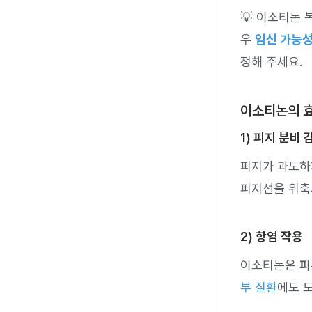
💡 이소티논 
우
임신 가능
정해 주세요.
이소티논의 
1) 피지 분비
피지가 과도하
피지선을 위축
2) 항염 작용
이소티논은
피
부 질환
에도 도