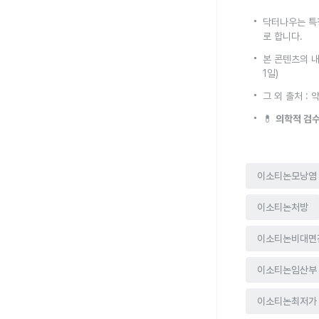
닥터나우는 특
로 합니다.
본 콘텐츠의 내
1일)
그 외 출처 :
💊
의학적 검수
이소티논모낭염
이소티논처방
이소티논비대면
이소티논임산부
이소티논최저가