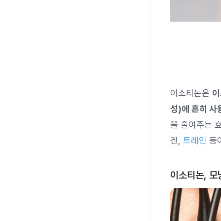
이소티논은
이
성)에 흔히 사
을 줄여주는 
겐,
트레인
등이
이소티논, 모