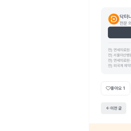
닥터나
전문 
전
)
연세의료원
전
)
서울아산병
전
)
연세의료원
전
)
외국계 제약
좋아요
1
arrow_back
이전 글