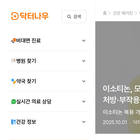
홈
건강 매거진
검색
비대면 진료
병원 찾기
약국 찾기
이소티논, 
처방·부작용
실시간 의료 상담
이소티논 복용 가
건강 정보
2025.10.01
닥