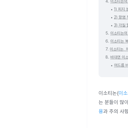
4.
이소티논의
1) 피지
2) 항염
3) 각질
5.
이소티논의
6.
이소티논 복
7.
이소티논, 
8.
비대면 이소
여드름 
이소티논(
이소
는 분들이 많
용
과 주의 사