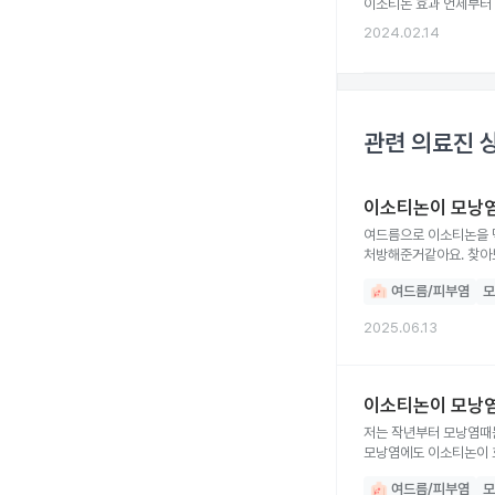
이소티논 효과 언제부터
2024.02.14
관련 의료진 
이소티논이 모낭염
여드름으로 이소티논을 
처방해준거같아요. 찾아보니깐 제 증상이 모낭염 증상과 더 가까운거같은데 이소티논 먹어도 모낭염 증상이 완화될까요? 그리고 한달치
처방받았는데 한달동안 꾸
여드름/피부염
모
2025.06.13
이소티논이 모낭염
저는 작년부터 모낭염때문
모낭염에도 이소티논이 
여드름/피부염
모