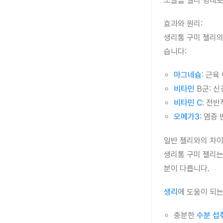
소들을 젤리 형태
효과와 원리:
생리통 구미 젤리의
습니다:
마그네슘
: 근육
비타민
B군: 
비타민 C
: 전
오메가3
: 염증
일반 젤리와의 차이
생리통 구미 젤리는
분이 다릅니다.
생리
에 도움이 되는
충분한
수분 섭