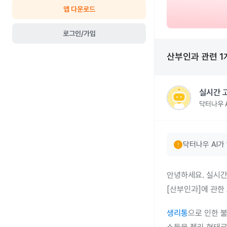
앱 다운로드
로그인/가입
산부인과
관련
1
실시간 
닥터나우 A
error
닥터나우 AI가
안녕하세요. 실시간
[산부인과]에 관한
생리통
으로 인한 