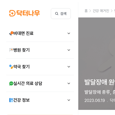
홈
건강 매거진
검색
비대면 진료
병원 찾기
약국 찾기
발달장애 원
실시간 의료 상담
발달장애 종류, 
건강 정보
2023.06.19
닥