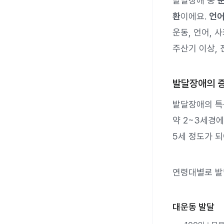
발달장애 중
운
환
이에요.
언어
운동, 언어, 
주산기 이상, 
발달장애의 증
발달장애의 특
약 2~3세경에
5세 정도가 
연령대별로 발
대운동 발달