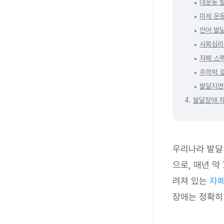
대운동 
미세 운
언어 발
사회심리
자폐 스펙
주의력 결
발달지연
4.
발달장애 
우리나라 발달 
으로, 매년 약
려져 있는
자폐
장애는 정확히