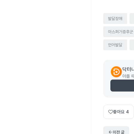
발달장애
아스퍼거증후군
언어발달
닥터
아플 
좋아요
4
arrow_back
이전 글