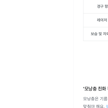
경구 
레이저
보습 및 자
'모낭충 친화
모낭충은 기름기
맞춰야 해요.