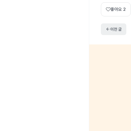
좋아요
2
arrow_back
이전 글