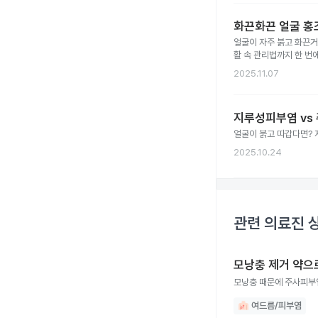
화끈화끈 얼굴 홍조
얼굴이 자주 붉고 화끈거
활 속 관리법까지 한 번
2025.11.07
지루성피부염 vs
얼굴이 붉고 따갑다면? 
2025.10.24
관련 의료진 
모낭충 제거 약으
모낭충 때문에 주사피부염
여드름/피부염