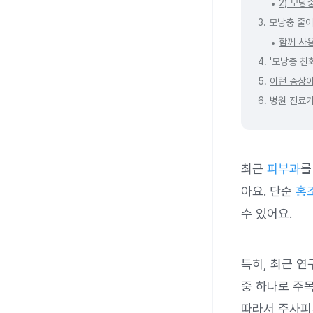
2) 모
3.
모낭충 줄이
함께 사
4.
'모낭충 친
5.
이런 증상이
6.
병원 진료가
최근
피부과
를
아요. 단순
홍
수 있어요.
특히, 최근 
중 하나로 주
따라서 주사피