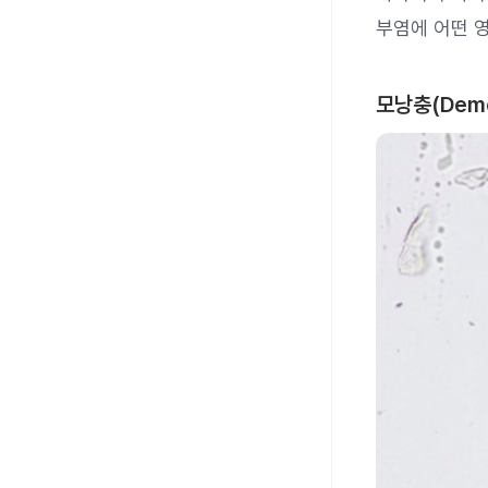
부염에 어떤 
모낭충(Dem