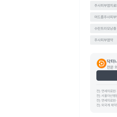
주사피부염치료
여드름주사피부
수란트라모낭충
주사피부염약
닥터나
전문 
전
)
연세의료원
전
)
서울아산병
전
)
연세의료원
전
)
외국계 제약