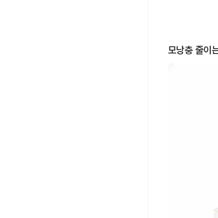
모낭충 줄이는