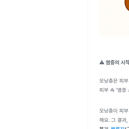
⚠️
염증의 시작
모낭충은 피부
피부 속 '염증
모낭충이 피부
해요. 그 결과