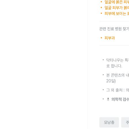
얼굴에 붉은 피
얼굴 피부가 붉
피부에 보이는 
관련 진료 병원 찾
피부과
닥터나우는 특
로 합니다.
본 콘텐츠의 내
20일)
그 외 출처 :
💊
의학적 검수
모낭충