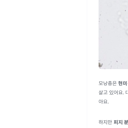
모낭충은
현미
살고 있어요.
아요.
하지만
피지 