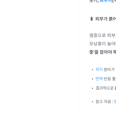
붓기,
뾰루지
(
🐛
피부가 붉어
염증으로 피부
모낭충이 늘어
충'을 잡아야 
피지
분비가 
면역
반응 활
결과적으로
참고 자료 :