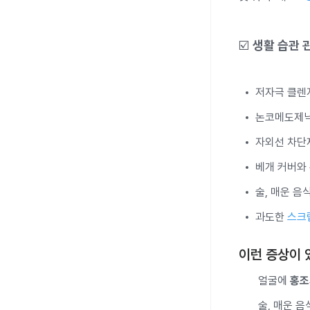
☑️
생활 습관 
저자극 클렌
논코메도제
자외선 차단제
베개 커버와
술, 매운 음
과도한
스크
이런 증상이 
얼굴에
홍조
술, 매운 음