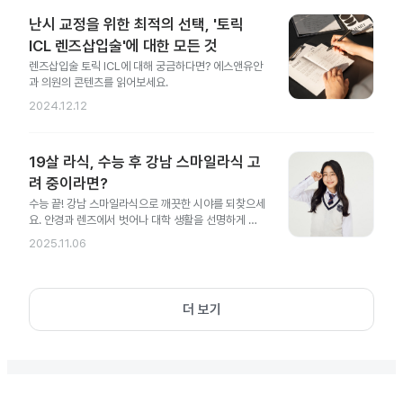
난시 교정을 위한 최적의 선택, '토릭
ICL 렌즈삽입술'에 대한 모든 것
렌즈삽입술 토릭 ICL에 대해 궁금하다면? 에스앤유안
과 의원의 콘텐츠를 읽어보세요.
2024.12.12
19살 라식, 수능 후 강남 스마일라식 고
려 중이라면?
수능 끝! 강남 스마일라식으로 깨끗한 시야를 되찾으세
요. 안경과 렌즈에서 벗어나 대학 생활을 선명하게 시
작해 보세요.
2025.11.06
더 보기