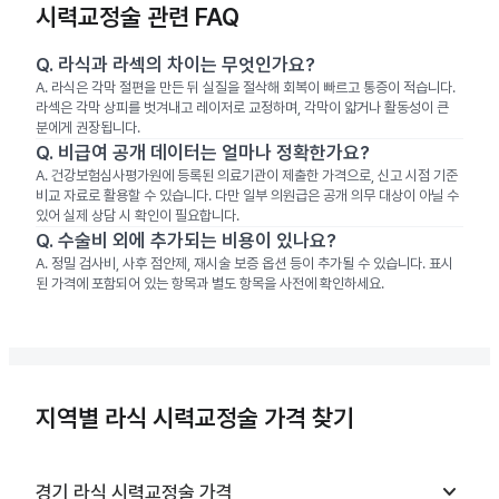
시력교정술 관련 FAQ
Q.
라식과 라섹의 차이는 무엇인가요?
A.
라식은 각막 절편을 만든 뒤 실질을 절삭해 회복이 빠르고 통증이 적습니다.
라섹은 각막 상피를 벗겨내고 레이저로 교정하며, 각막이 얇거나 활동성이 큰
분에게 권장됩니다.
Q.
비급여 공개 데이터는 얼마나 정확한가요?
A.
건강보험심사평가원에 등록된 의료기관이 제출한 가격으로, 신고 시점 기준
비교 자료로 활용할 수 있습니다. 다만 일부 의원급은 공개 의무 대상이 아닐 수
있어 실제 상담 시 확인이 필요합니다.
Q.
수술비 외에 추가되는 비용이 있나요?
A.
정밀 검사비, 사후 점안제, 재시술 보증 옵션 등이 추가될 수 있습니다. 표시
된 가격에 포함되어 있는 항목과 별도 항목을 사전에 확인하세요.
지역별 라식 시력교정술 가격 찾기
keyboard_arrow_down
경기
라식 시력교정술
가격