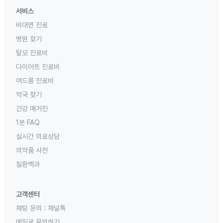
서비스
비대면 진료
병원 찾기
탈모 진료비
다이어트 진료비
여드름 진료비
약국 찾기
건강 매거진
1분 FAQ
실시간 의료상담
의약품 사전
질환백과
고객센터
채팅 문의 :
채널톡
메일로 문의하기