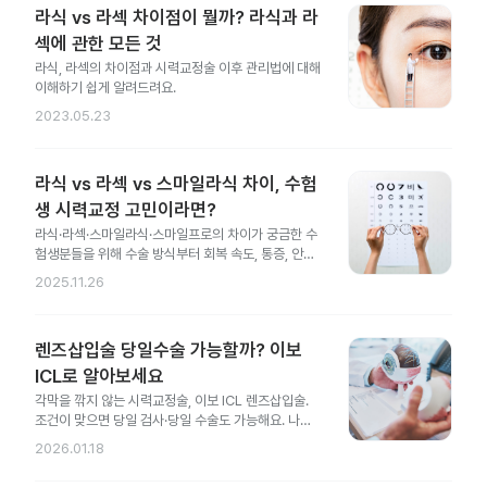
라식 vs 라섹 차이점이 뭘까? 라식과 라
섹에 관한 모든 것
라식, 라섹의 차이점과 시력교정술 이후 관리법에 대해
이해하기 쉽게 알려드려요.
2023.05.23
라식 vs 라섹 vs 스마일라식 차이, 수험
생 시력교정 고민이라면?
라식·라섹·스마일라식·스마일프로의 차이가 궁금한 수
험생분들을 위해 수술 방식부터 회복 속도, 통증, 안전
성 차이까지 한 번에 정리했어요.
2025.11.26
렌즈삽입술 당일수술 가능할까? 이보
ICL로 알아보세요
각막을 깎지 않는 시력교정술, 이보 ICL 렌즈삽입술.
조건이 맞으면 당일 검사·당일 수술도 가능해요. 나에
게도 가능한지 지금 확인해 보세요.
2026.01.18