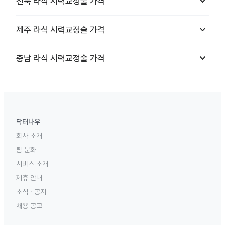
keyboard_arrow_down
전북
라식 시력교정술
가격
keyboard_arrow_down
제주
라식 시력교정술
가격
keyboard_arrow_down
충남
라식 시력교정술
가격
닥터나우
회사 소개
팀 문화
서비스 소개
제휴 안내
소식 · 공지
채용 공고