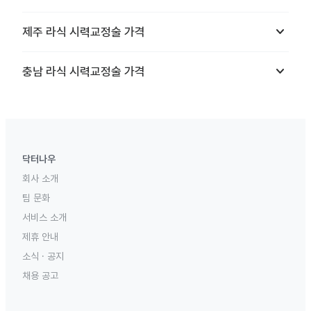
keyboard_arrow_down
제주
라식 시력교정술
가격
keyboard_arrow_down
충남
라식 시력교정술
가격
닥터나우
회사 소개
팀 문화
서비스 소개
제휴 안내
소식 · 공지
채용 공고