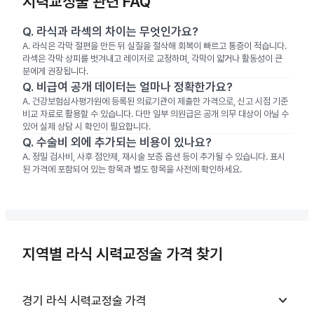
시력교정술 관련 FAQ
Q.
라식과 라섹의 차이는 무엇인가요?
A.
라식은 각막 절편을 만든 뒤 실질을 절삭해 회복이 빠르고 통증이 적습니다.
라섹은 각막 상피를 벗겨내고 레이저로 교정하며, 각막이 얇거나 활동성이 큰
분에게 권장됩니다.
Q.
비급여 공개 데이터는 얼마나 정확한가요?
A.
건강보험심사평가원에 등록된 의료기관이 제출한 가격으로, 신고 시점 기준
비교 자료로 활용할 수 있습니다. 다만 일부 의원급은 공개 의무 대상이 아닐 수
있어 실제 상담 시 확인이 필요합니다.
Q.
수술비 외에 추가되는 비용이 있나요?
A.
정밀 검사비, 사후 점안제, 재시술 보증 옵션 등이 추가될 수 있습니다. 표시
된 가격에 포함되어 있는 항목과 별도 항목을 사전에 확인하세요.
지역별 라식 시력교정술 가격 찾기
keyboard_arrow_down
경기
라식 시력교정술
가격