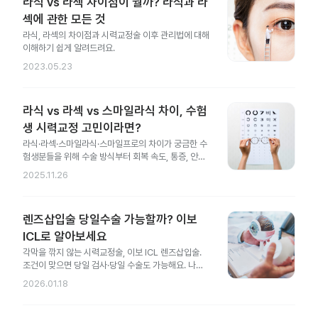
라식 vs 라섹 차이점이 뭘까? 라식과 라
섹에 관한 모든 것
라식, 라섹의 차이점과 시력교정술 이후 관리법에 대해
이해하기 쉽게 알려드려요.
2023.05.23
라식 vs 라섹 vs 스마일라식 차이, 수험
생 시력교정 고민이라면?
라식·라섹·스마일라식·스마일프로의 차이가 궁금한 수
험생분들을 위해 수술 방식부터 회복 속도, 통증, 안전
성 차이까지 한 번에 정리했어요.
2025.11.26
렌즈삽입술 당일수술 가능할까? 이보
ICL로 알아보세요
각막을 깎지 않는 시력교정술, 이보 ICL 렌즈삽입술.
조건이 맞으면 당일 검사·당일 수술도 가능해요. 나에
게도 가능한지 지금 확인해 보세요.
2026.01.18