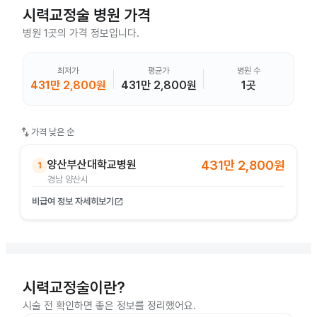
시력교정술
병원 가격
병원 1곳의 가격 정보입니다.
최저가
평균가
병원 수
431만 2,800원
431만 2,800원
1곳
swap_vert
가격 낮은 순
양산부산대학교병원
431만 2,800원
1
경남 양산시
비급여 정보 자세히보기
open_in_new
시력교정술이란?
시술 전 확인하면 좋은 정보를 정리했어요.