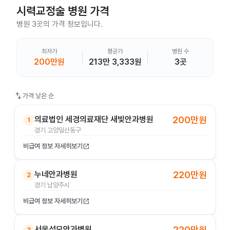
시력교정술
병원 가격
병원 3곳의 가격 정보입니다.
최저가
평균가
병원 수
200만원
213만 3,333원
3곳
swap_vert
가격 낮은 순
의료법인 세경의료재단 새빛안과병원
200만원
1
경기 고양일산동구
비급여 정보 자세히보기
open_in_new
누네안과병원
220만원
2
경기 남양주시
비급여 정보 자세히보기
open_in_new
서울성모안과병원
220만원
3