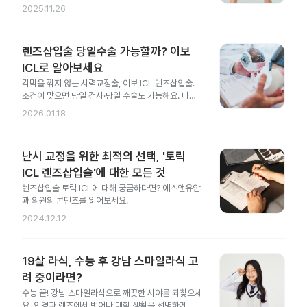
성 차이까지 한 번에 정리했어요.
2025.11.26
렌즈삽입술 당일수술 가능할까? 이보
ICL로 알아보세요
각막을 깎지 않는 시력교정술, 이보 ICL 렌즈삽입술.
조건이 맞으면 당일 검사·당일 수술도 가능해요. 나에
게도 가능한지 지금 확인해 보세요.
2026.01.18
난시 교정을 위한 최적의 선택, '토릭
ICL 렌즈삽입술'에 대한 모든 것
렌즈삽입술 토릭 ICL에 대해 궁금하다면? 에스앤유안
과 의원의 콘텐츠를 읽어보세요.
2024.12.12
19살 라식, 수능 후 강남 스마일라식 고
려 중이라면?
수능 끝! 강남 스마일라식으로 깨끗한 시야를 되찾으세
요. 안경과 렌즈에서 벗어나 대학 생활을 선명하게 시