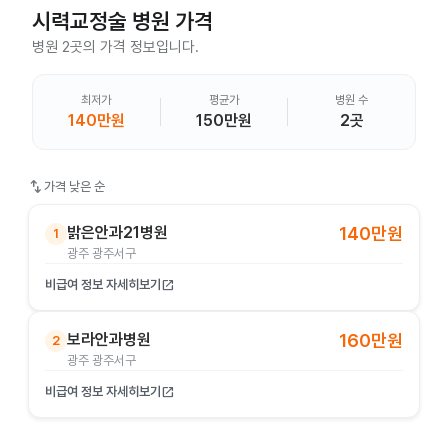
시력교정술
병원 가격
병원 2곳의 가격 정보입니다.
최저가
평균가
병원 수
140만원
150만원
2곳
swap_vert
가격 낮은 순
밝은안과21병원
140만원
1
광주 광주서구
비급여 정보 자세히보기
open_in_new
보라안과병원
160만원
2
광주 광주서구
비급여 정보 자세히보기
open_in_new