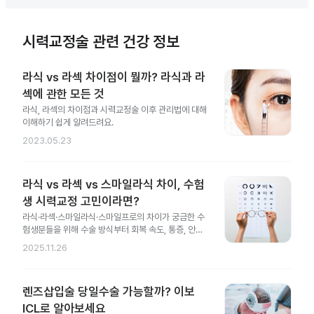
시력교정술 관련 건강 정보
라식 vs 라섹 차이점이 뭘까? 라식과 라
섹에 관한 모든 것
라식, 라섹의 차이점과 시력교정술 이후 관리법에 대해
이해하기 쉽게 알려드려요.
2023.05.23
라식 vs 라섹 vs 스마일라식 차이, 수험
생 시력교정 고민이라면?
라식·라섹·스마일라식·스마일프로의 차이가 궁금한 수
험생분들을 위해 수술 방식부터 회복 속도, 통증, 안전
성 차이까지 한 번에 정리했어요.
2025.11.26
렌즈삽입술 당일수술 가능할까? 이보
ICL로 알아보세요