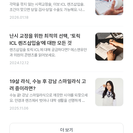
각막을 깎지 않는 시력교정술, 이보 ICL 렌즈삽입술.
조건이 맞으면 당일 검사·당일 수술도 가능해요. 나에
게도 가능한지 지금 확인해 보세요.
2026.01.18
난시 교정을 위한 최적의 선택, '토릭
ICL 렌즈삽입술'에 대한 모든 것
렌즈삽입술 토릭 ICL에 대해 궁금하다면? 에스앤유안
과 의원의 콘텐츠를 읽어보세요.
2024.12.12
19살 라식, 수능 후 강남 스마일라식 고
려 중이라면?
수능 끝! 강남 스마일라식으로 깨끗한 시야를 되찾으세
요. 안경과 렌즈에서 벗어나 대학 생활을 선명하게 시
작해 보세요.
2025.11.06
더 보기