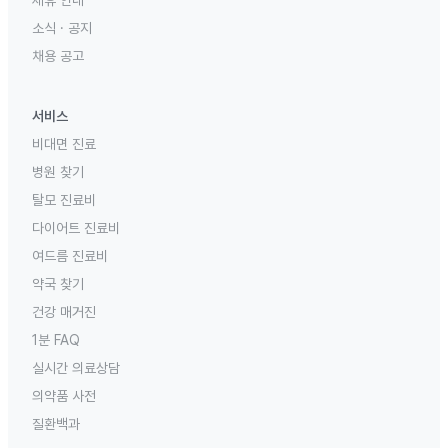
제휴 안내
소식 · 공지
채용 공고
서비스
비대면 진료
병원 찾기
탈모 진료비
다이어트 진료비
여드름 진료비
약국 찾기
건강 매거진
1분 FAQ
실시간 의료상담
의약품 사전
질환백과