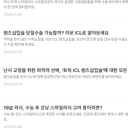
라식·라섹·스마일라식·스마일프로의 차이가 궁금한 수험생분들을 위해 수술 방식부터 회복 
지 한 번에 정리했어요.
2025.11.26
렌즈삽입술 당일수술 가능할까? 이보 ICL로 알아보세요
각막을 깎지 않는 시력교정술, 이보 ICL 렌즈삽입술. 조건이 맞으면 당일 검사·당일 수술
지 지금 확인해 보세요.
2026.01.18
난시 교정을 위한 최적의 선택, '토릭 ICL 렌즈삽입술'에 대한 모든
렌즈삽입술 토릭 ICL에 대해 궁금하다면? 에스앤유안과 의원의 콘텐츠를 읽어보세요.
2024.12.12
19살 라식, 수능 후 강남 스마일라식 고려 중이라면?
수능 끝! 강남 스마일라식으로 깨끗한 시야를 되찾으세요. 안경과 렌즈에서 벗어나 대학 
요.
2025.11.06