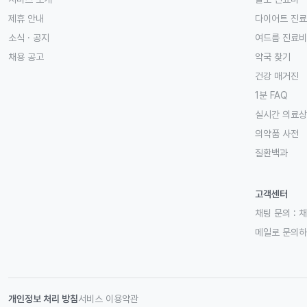
제휴 안내
다이어트 진
소식 · 공지
여드름 진료비
채용 공고
약국 찾기
건강 매거진
1분 FAQ
실시간 의료
의약품 사전
질환백과
고객센터
채팅 문의 :
채
메일로 문의
개인정보 처리 방침
서비스 이용약관