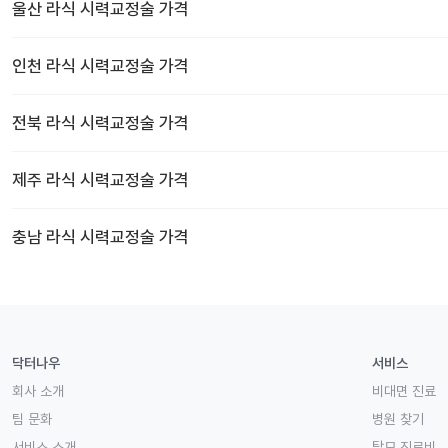
울산
라식 시력교정술
가격
인천
라식 시력교정술
가격
전북
라식 시력교정술
가격
제주
라식 시력교정술
가격
충남
라식 시력교정술
가격
닥터나우
서비스
회사 소개
비대면 진료
팀 문화
병원 찾기
서비스 소개
탈모 진료비