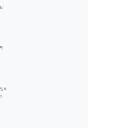
료비
상담
널톡
하기