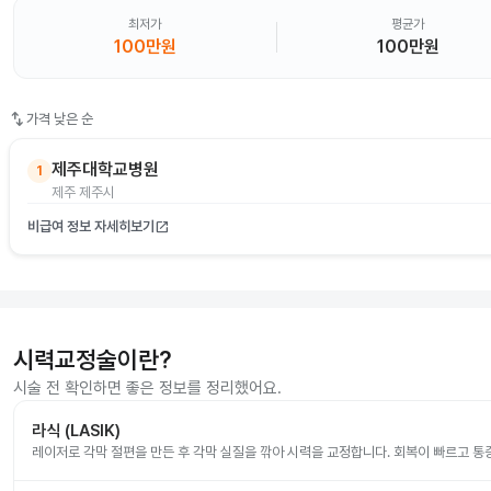
최저가
평균가
100만원
100만원
swap_vert
가격 낮은 순
제주대학교병원
1
제주 제주시
비급여 정보 자세히보기
open_in_new
시력교정술이란?
시술 전 확인하면 좋은 정보를 정리했어요.
라식 (LASIK)
레이저로 각막 절편을 만든 후 각막 실질을 깎아 시력을 교정합니다. 회복이 빠르고 통