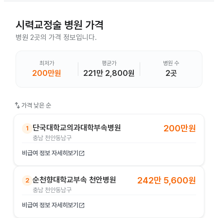
시력교정술
병원 가격
병원 2곳의 가격 정보입니다.
최저가
평균가
병원 수
200만원
221만 2,800원
2곳
swap_vert
가격 낮은 순
단국대학교의과대학부속병원
200만원
1
충남 천안동남구
비급여 정보 자세히보기
open_in_new
순천향대학교부속 천안병원
242만 5,600원
2
충남 천안동남구
비급여 정보 자세히보기
open_in_new