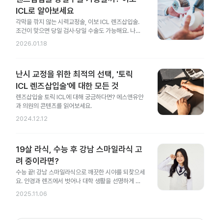
ICL로 알아보세요
각막을 깎지 않는 시력교정술, 이보 ICL 렌즈삽입술.
조건이 맞으면 당일 검사·당일 수술도 가능해요. 나에
게도 가능한지 지금 확인해 보세요.
2026.01.18
난시 교정을 위한 최적의 선택, '토릭
ICL 렌즈삽입술'에 대한 모든 것
렌즈삽입술 토릭 ICL에 대해 궁금하다면? 에스앤유안
과 의원의 콘텐츠를 읽어보세요.
2024.12.12
19살 라식, 수능 후 강남 스마일라식 고
려 중이라면?
수능 끝! 강남 스마일라식으로 깨끗한 시야를 되찾으세
요. 안경과 렌즈에서 벗어나 대학 생활을 선명하게 시
작해 보세요.
2025.11.06