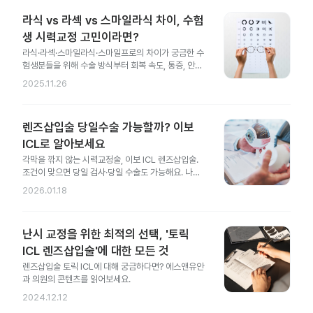
라식 vs 라섹 vs 스마일라식 차이, 수험
생 시력교정 고민이라면?
라식·라섹·스마일라식·스마일프로의 차이가 궁금한 수
험생분들을 위해 수술 방식부터 회복 속도, 통증, 안전
성 차이까지 한 번에 정리했어요.
2025.11.26
렌즈삽입술 당일수술 가능할까? 이보
ICL로 알아보세요
각막을 깎지 않는 시력교정술, 이보 ICL 렌즈삽입술.
조건이 맞으면 당일 검사·당일 수술도 가능해요. 나에
게도 가능한지 지금 확인해 보세요.
2026.01.18
난시 교정을 위한 최적의 선택, '토릭
ICL 렌즈삽입술'에 대한 모든 것
렌즈삽입술 토릭 ICL에 대해 궁금하다면? 에스앤유안
과 의원의 콘텐츠를 읽어보세요.
2024.12.12