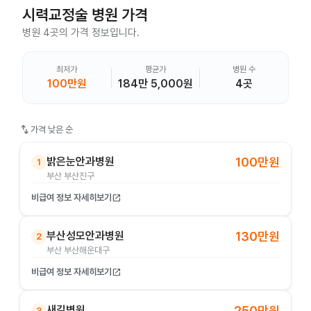
시력교정술
병원 가격
병원 4곳의 가격 정보입니다.
최저가
평균가
병원 수
100만원
184만 5,000원
4곳
swap_vert
가격 낮은 순
밝은눈안과병원
100만원
1
부산 부산진구
비급여 정보 자세히보기
open_in_new
부산성모안과병원
130만원
2
부산 부산해운대구
비급여 정보 자세히보기
open_in_new
새길병원
250만원
3