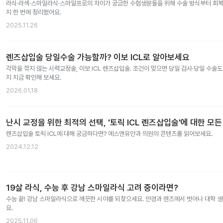
라식·라섹·스마일라식·스마일프로의 차이가 궁금한 수험생분들을 위해 수술 방식부터 회복 
지 한 번에 정리했어요.
2025.11.26
렌즈삽입술 당일수술 가능할까? 이보 ICL로 알아보세요
각막을 깎지 않는 시력교정술, 이보 ICL 렌즈삽입술. 조건이 맞으면 당일 검사·당일 수술
지 지금 확인해 보세요.
2026.01.18
난시 교정을 위한 최적의 선택, '토릭 ICL 렌즈삽입술'에 대한 모든
렌즈삽입술 토릭 ICL에 대해 궁금하다면? 에스앤유안과 의원의 콘텐츠를 읽어보세요.
2024.12.12
19살 라식, 수능 후 강남 스마일라식 고려 중이라면?
수능 끝! 강남 스마일라식으로 깨끗한 시야를 되찾으세요. 안경과 렌즈에서 벗어나 대학 
요.
2025.11.06