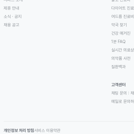
제휴 안내
다이어트 진
소식 · 공지
여드름 진료비
채용 공고
약국 찾기
건강 매거진
1분 FAQ
실시간 의료
의약품 사전
질환백과
고객센터
채팅 문의 :
채
메일로 문의
개인정보 처리 방침
서비스 이용약관