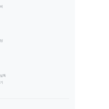
료비
상담
널톡
하기