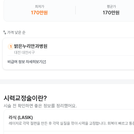
최저가
평균가
170만원
170만원
swap_vert
가격 낮은 순
밝은누리안과병원
1
대전 대전서구
비급여 정보 자세히보기
open_in_new
시력교정술이란?
시술 전 확인하면 좋은 정보를 정리했어요.
라식 (LASIK)
레이저로 각막 절편을 만든 후 각막 실질을 깎아 시력을 교정합니다. 회복이 빠르고 통