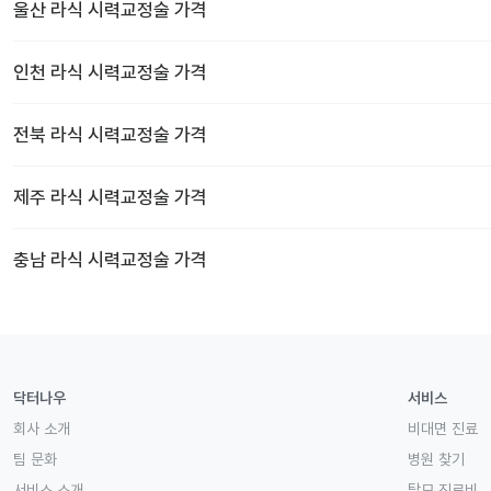
울산
라식 시력교정술
가격
인천
라식 시력교정술
가격
전북
라식 시력교정술
가격
제주
라식 시력교정술
가격
충남
라식 시력교정술
가격
닥터나우
서비스
회사 소개
비대면 진료
팀 문화
병원 찾기
서비스 소개
탈모 진료비