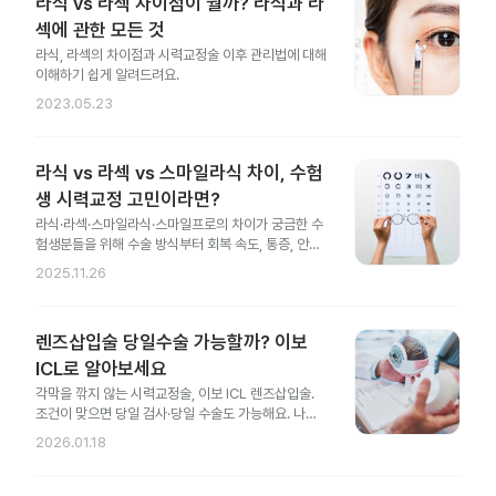
라식 vs 라섹 차이점이 뭘까? 라식과 라
섹에 관한 모든 것
라식, 라섹의 차이점과 시력교정술 이후 관리법에 대해
이해하기 쉽게 알려드려요.
2023.05.23
라식 vs 라섹 vs 스마일라식 차이, 수험
생 시력교정 고민이라면?
라식·라섹·스마일라식·스마일프로의 차이가 궁금한 수
험생분들을 위해 수술 방식부터 회복 속도, 통증, 안전
성 차이까지 한 번에 정리했어요.
2025.11.26
렌즈삽입술 당일수술 가능할까? 이보
ICL로 알아보세요
각막을 깎지 않는 시력교정술, 이보 ICL 렌즈삽입술.
조건이 맞으면 당일 검사·당일 수술도 가능해요. 나에
게도 가능한지 지금 확인해 보세요.
2026.01.18