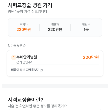
시력교정술
병원 가격
병원 1곳의 가격 정보입니다.
최저가
평균가
병원 수
220만원
220만원
1곳
swap_vert
가격 낮은 순
누네안과병원
220만원
1
경기 남양주시
비급여 정보 자세히보기
open_in_new
시력교정술이란?
시술 전 확인하면 좋은 정보를 정리했어요.