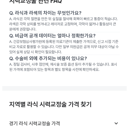
시력교정술 관련 FAQ
Q.
라식과 라섹의 차이는 무엇인가요?
A.
라식은 각막 절편을 만든 뒤 실질을 절삭해 회복이 빠르고 통증이 적습니다.
라섹은 각막 상피를 벗겨내고 레이저로 교정하며, 각막이 얇거나 활동성이 큰
분에게 권장됩니다.
Q.
비급여 공개 데이터는 얼마나 정확한가요?
A.
건강보험심사평가원에 등록된 의료기관이 제출한 가격으로, 신고 시점 기준
비교 자료로 활용할 수 있습니다. 다만 일부 의원급은 공개 의무 대상이 아닐 수
있어 실제 상담 시 확인이 필요합니다.
Q.
수술비 외에 추가되는 비용이 있나요?
A.
정밀 검사비, 사후 점안제, 재시술 보증 옵션 등이 추가될 수 있습니다. 표시
된 가격에 포함되어 있는 항목과 별도 항목을 사전에 확인하세요.
지역별 라식 시력교정술 가격 찾기
keyboard_arrow_down
경기
라식 시력교정술
가격