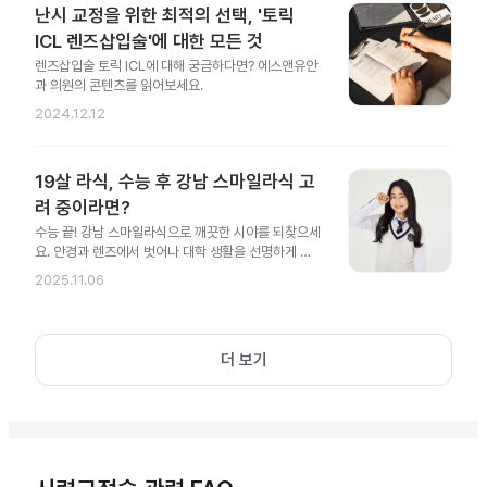
난시 교정을 위한 최적의 선택, '토릭
ICL 렌즈삽입술'에 대한 모든 것
렌즈삽입술 토릭 ICL에 대해 궁금하다면? 에스앤유안
과 의원의 콘텐츠를 읽어보세요.
2024.12.12
19살 라식, 수능 후 강남 스마일라식 고
려 중이라면?
수능 끝! 강남 스마일라식으로 깨끗한 시야를 되찾으세
요. 안경과 렌즈에서 벗어나 대학 생활을 선명하게 시
작해 보세요.
2025.11.06
더 보기