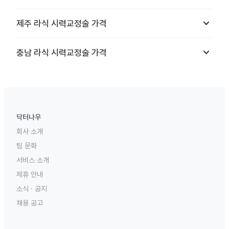
keyboard_arrow_down
제주
라식 시력교정술
가격
keyboard_arrow_down
충남
라식 시력교정술
가격
닥터나우
회사 소개
팀 문화
서비스 소개
제휴 안내
소식 · 공지
채용 공고