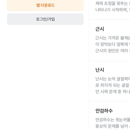
람 등 외부 요인에 
안구건조증의 증상은
체에 초점을 맞추는 
앱 다운로드
눈물 구성 성분의 불
눈의 건조감
: 가장
나타나기 시작하며, 
층이 균형을 이루지
이물감
: 눈에 모래
완전히 회복시키기는 
노안의 주요 원인은 
로그인/가입
눈꺼풀
작열감
문제
: 눈이 뜨거운
: 눈꺼
어지면서 시력을 조
생활 습관
충혈
안구건조증은 전문적인
: 눈이 붉어지고
: 장시간의
근시 질환 정보 보
근시
또한, 다음과 같은 
약물
눈의 뻑뻑함
눈물 검사
사용
: 일부 약물
: 눈물의 
: 아침에
유전적 요인
: 가족 
근시는 가까운 물체는
기타 질환
시야 흐림
안구 표면 검사
:
: 눈물막
당뇨병
: 눈
,
생활 습관
: 장시간의
이 망막보다 앞쪽에 
시력 저하:
눈물막의 안정성 검
건조함으로
기저 질환
: 당뇨병,
근시의 원인은 여러 
눈물 과다
눈꺼풀 검사
안구건조증의 치료는
: 눈물이 
: 눈꺼
환경 요인
노안은 점진적으로 나
: 밝은 조
유전적 요인
: 부모
두통
증상 평가
인공 눈물:
: 심한 경우 눈
: 환자의 
가장 흔하
다.
안구의 앞뒤 길이 증
빛에 대한 민감성 증
미니
,
히아루론 맥스
가까운 글씨가 흐릿
난시 질환 정보 보
난시
눈의 굴절력
: 각막
항염증제:
눈꺼풀 염
다.
생활 습관
근시를 가진 사람들은
: 장시간 
눈물선 막힘 치료:
안구건조증은 만성적
눈
난시는 눈의 굴절력이
눈의 피로
: 가까운 
외부 요인
눈이 피로하거나 눈 
: 일부 연
마이봄샘 기능 회복 
의 질을 향상시킬 수
로 퍼지게 되는 굴절
빛에 민감해진다
노안은 일반적인 안과
: 
눈을 자주 깜빡이거나
생활 습관 개선:
습니다.
인 시력 문제 중 하
시야가 흐려진다
시력 검사
: 가까운 
: 
가까운 곳은 잘 보이
가습기
안구건조증을 예방하
를 사용하여 
야의 명확도와 정확도
난시의 주요 원인은 
굴절 검사
: 눈의 굴
시력이 점차 나빠지는
근시는 안과에서 전
눈을 자주 깜빡입니다
눈의 피로를 줄이기 
못하는 것입니다.
안저 검사
: 망막이나
굴절 검사
: 눈의 굴
컴퓨터 작업 시 휴식
충분한 수면을 취하고
안검하수 질환 정보
안검하수
각막의 불규칙한 모
안압 측정
진단 시에는 눈의 조
: 눈의 압
안저 검사
: 안구의 
눈을 자극하는 환경
눈에 자극이 되는 환경
로 굴절됩니다.
장 등)이 있는지 확
안검하수는 윗눈꺼풀이
시력 검사
: 눈으로 
충분한 수분을 섭취
인공눈물
이나 눈꺼풀
수정체의 불균형
: 
노안은 완치할 수 있
용상의 문제를 넘어 
안구 길이 측정
근시는 구조적인 변화
: 안
약물 치료:
장시간의 화면 사용 
심한 경우