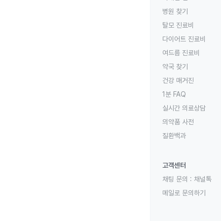
레이저 시신경 절제
증상이 나타나면 조
정기 안과 검진
: 특
병원 찾기
안구 수술
: 안압을 
증상이 지속될 경우 
자외선 차단
: 외출
탈모 진료비
체액 배출 수술
: 체
눈의 피로를 줄이기 
건강 관리
: 당뇨병이
안압을 조절하여 시
다이어트 진료비
자외선 차단을 위해
수술 전 주의사항
: 
시야 손상을 최소화
눈의 건조를 방지하기
수술 후 관리
여드름 진료비
: 외출
질환의 진행 속도를
수술 후에는 눈의 
약국 찾기
녹내장은 진행성 질환
눈의 피로나 통증이 
건강 매거진
도 시신경 손상이 완
수술 후에는 일정 기
시력이 점차 저하되고
1분 FAQ
인 검진을 통해 안압
녹내장은 조기 진단이
실시간 의료상담
사항에 주의해야 합
의약품 사전
과도한 스트레스나 피
과도한 음주나 흡연은
질환백과
규칙적인 운동은 안압
스테로이드 약물은 장
고객센터
약물 복용을 중단하거
40세 이상이라면 1
채팅 문의 :
채널톡
가족 중에 녹내장 환
메일로 문의하기