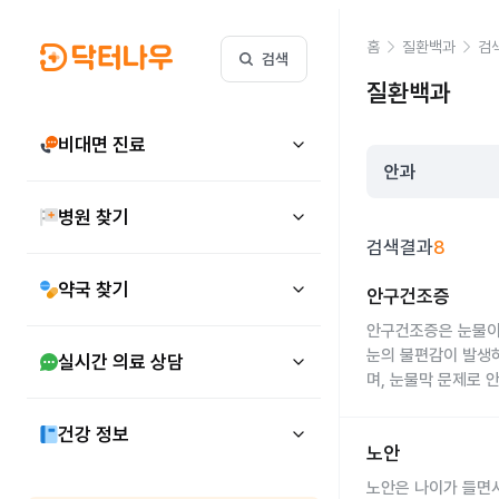
홈
질환백과
검
검색
질환백과
비대면 진료
병원 찾기
검색결과
8
약국 찾기
안구건조증 질환 정
안구건조증
안구건조증
은 눈물
눈의 불편감이 발생하
실시간 의료 상담
며, 눈물막 문제로 
생하며, 현대인의 생
안구건조증의 원인은 
눈물 분비 감소
: 눈
건강 정보
노안 질환 정보 보
노안
질환(예: 쇼그렌 증
눈물 증발 증가
: 눈
노안은 나이가 들면