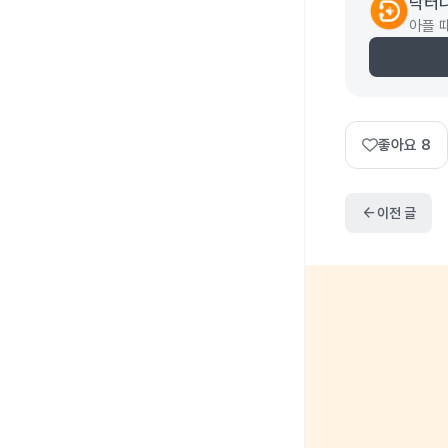
닥터
아플 
좋아요
8
arrow_back
이전 글