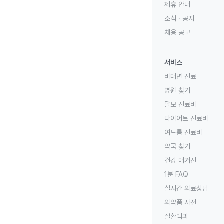
제휴 안내
소식 · 공지
채용 공고
서비스
비대면 진료
병원 찾기
탈모 진료비
다이어트 진료비
여드름 진료비
약국 찾기
건강 매거진
1분 FAQ
실시간 의료상담
의약품 사전
질환백과