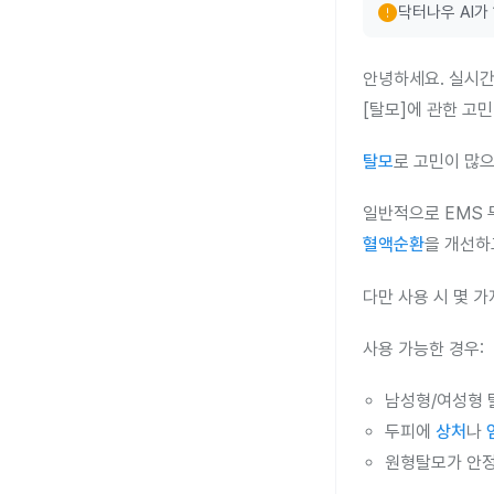
error
닥터나우 AI가
안녕하세요. 실시간
[탈모]에 관한 고
탈모
로 고민이 많으
일반적으로 EMS 
혈액순환
을 개선하
다만 사용 시 몇 
사용 가능한 경우:
남성형/여성형 
두피에
상처
나
원형탈모가 안