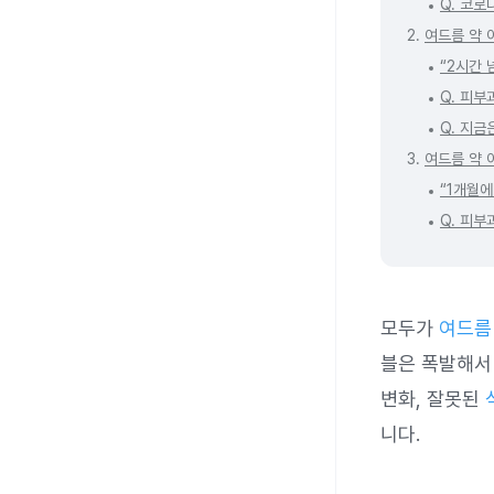
Q. 코로
2.
여드름 약 
“2시간 
Q. 피
Q. 지금
3.
여드름 약 
“1개월에
Q. 피부
모두가
여드름
블은 폭발해서
변화, 잘못된
니다.