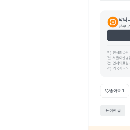
닥터나
전문 
전
)
연세의료원
전
)
서울아산병
전
)
연세의료원
전
)
외국계 제약
좋아요
1
arrow_back
이전 글