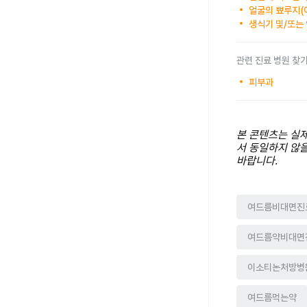
얼굴의 뾰루지(
생식기 및/또는
관련 진료 병원 찾
피부과
본 콘텐츠는 실
서 동일하지 않
바랍니다.
여드름비대면진
여드름약비대면
이소티논처방병
여드름먹는약