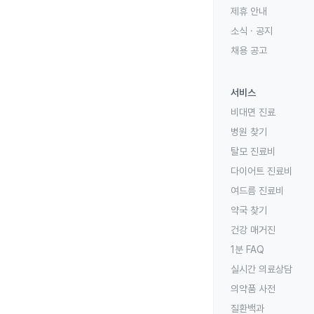
제휴 안내
소식 · 공지
채용 공고
서비스
비대면 진료
병원 찾기
탈모 진료비
다이어트 진료비
여드름 진료비
약국 찾기
건강 매거진
1분 FAQ
실시간 의료상담
의약품 사전
질환백과