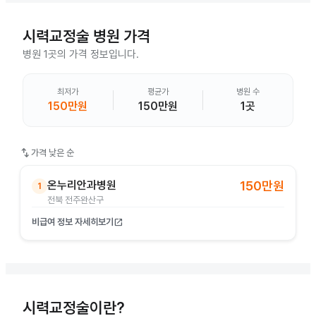
시력교정술
병원 가격
병원 1곳의 가격 정보입니다.
최저가
평균가
병원 수
150만원
150만원
1곳
swap_vert
가격 낮은 순
온누리안과병원
150만원
1
전북 전주완산구
비급여 정보 자세히보기
open_in_new
시력교정술이란?