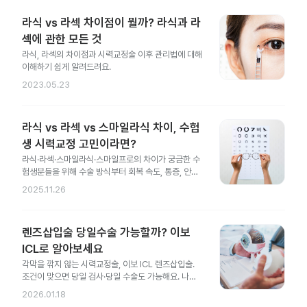
라식 vs 라섹 차이점이 뭘까? 라식과 라
섹에 관한 모든 것
라식, 라섹의 차이점과 시력교정술 이후 관리법에 대해
이해하기 쉽게 알려드려요.
2023.05.23
라식 vs 라섹 vs 스마일라식 차이, 수험
생 시력교정 고민이라면?
라식·라섹·스마일라식·스마일프로의 차이가 궁금한 수
험생분들을 위해 수술 방식부터 회복 속도, 통증, 안전
성 차이까지 한 번에 정리했어요.
2025.11.26
렌즈삽입술 당일수술 가능할까? 이보
ICL로 알아보세요
각막을 깎지 않는 시력교정술, 이보 ICL 렌즈삽입술.
조건이 맞으면 당일 검사·당일 수술도 가능해요. 나에
게도 가능한지 지금 확인해 보세요.
2026.01.18