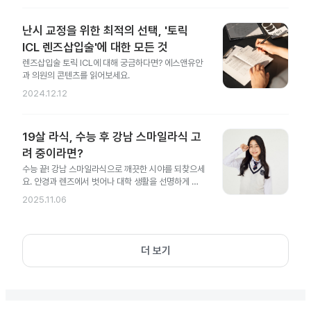
난시 교정을 위한 최적의 선택, '토릭
ICL 렌즈삽입술'에 대한 모든 것
렌즈삽입술 토릭 ICL에 대해 궁금하다면? 에스앤유안
과 의원의 콘텐츠를 읽어보세요.
2024.12.12
19살 라식, 수능 후 강남 스마일라식 고
려 중이라면?
수능 끝! 강남 스마일라식으로 깨끗한 시야를 되찾으세
요. 안경과 렌즈에서 벗어나 대학 생활을 선명하게 시
작해 보세요.
2025.11.06
더 보기