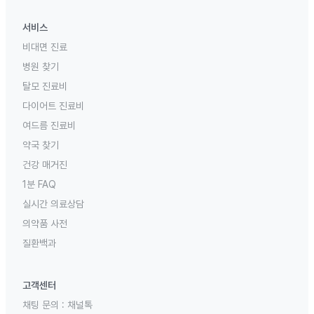
서비스
비대면 진료
병원 찾기
탈모 진료비
다이어트 진료비
여드름 진료비
약국 찾기
건강 매거진
1분 FAQ
실시간 의료상담
의약품 사전
질환백과
고객센터
채팅 문의 :
채널톡