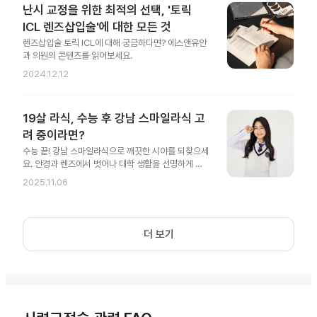
난시 교정을 위한 최적의 선택, '토릭
ICL 렌즈삽입술'에 대한 모든 것
렌즈삽입술 토릭 ICL에 대해 궁금하다면? 에스앤유안
과 의원의 콘텐츠를 읽어보세요.
2024.12.12
19살 라식, 수능 후 강남 스마일라식 고
려 중이라면?
수능 끝! 강남 스마일라식으로 깨끗한 시야를 되찾으세
요. 안경과 렌즈에서 벗어나 대학 생활을 선명하게 시
작해 보세요.
2025.11.06
더 보기