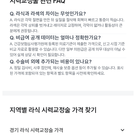
시력교정술 관련 FAQ
Q.
라식과 라섹의 차이는 무엇인가요?
A.
라식은 각막 절편을 만든 뒤 실질을 절삭해 회복이 빠르고 통증이 적습니다.
라섹은 각막 상피를 벗겨내고 레이저로 교정하며, 각막이 얇거나 활동성이 큰
분에게 권장됩니다.
Q.
비급여 공개 데이터는 얼마나 정확한가요?
A.
건강보험심사평가원에 등록된 의료기관이 제출한 가격으로, 신고 시점 기준
비교 자료로 활용할 수 있습니다. 다만 일부 의원급은 공개 의무 대상이 아닐 수
있어 실제 상담 시 확인이 필요합니다.
Q.
수술비 외에 추가되는 비용이 있나요?
A.
정밀 검사비, 사후 점안제, 재시술 보증 옵션 등이 추가될 수 있습니다. 표시
된 가격에 포함되어 있는 항목과 별도 항목을 사전에 확인하세요.
지역별 라식 시력교정술 가격 찾기
keyboard_arrow_down
경기
라식 시력교정술
가격