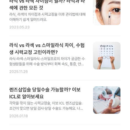
라식 vs 라섹 차이점이 뭘까? 라식과 라
섹에 관한 모든 것
라식, 라섹의 차이점과 시력교정술 이후 관리법에 대해
이해하기 쉽게 알려드려요.
2023.05.23
라식 vs 라섹 vs 스마일라식 차이, 수험
생 시력교정 고민이라면?
라식·라섹·스마일라식·스마일프로의 차이가 궁금한 수
험생분들을 위해 수술 방식부터 회복 속도, 통증, 안전
성 차이까지 한 번에 정리했어요.
2025.11.26
렌즈삽입술 당일수술 가능할까? 이보
ICL로 알아보세요
각막을 깎지 않는 시력교정술, 이보 ICL 렌즈삽입술.
조건이 맞으면 당일 검사·당일 수술도 가능해요. 나에
게도 가능한지 지금 확인해 보세요.
2026.01.18