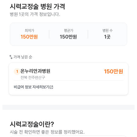
시력교정술
병원 가격
병원 1곳의 가격 정보입니다.
최저가
평균가
병원 수
150만원
150만원
1곳
swap_vert
가격 낮은 순
온누리안과병원
150만원
1
전북 전주완산구
비급여 정보 자세히보기
open_in_new
시력교정술이란?
시술 전 확인하면 좋은 정보를 정리했어요.