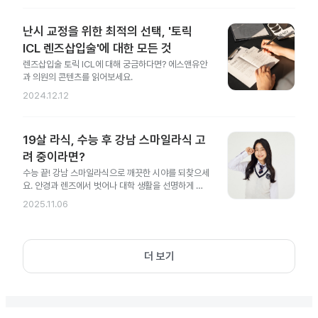
난시 교정을 위한 최적의 선택, '토릭
ICL 렌즈삽입술'에 대한 모든 것
렌즈삽입술 토릭 ICL에 대해 궁금하다면? 에스앤유안
과 의원의 콘텐츠를 읽어보세요.
2024.12.12
19살 라식, 수능 후 강남 스마일라식 고
려 중이라면?
수능 끝! 강남 스마일라식으로 깨끗한 시야를 되찾으세
요. 안경과 렌즈에서 벗어나 대학 생활을 선명하게 시
작해 보세요.
2025.11.06
더 보기