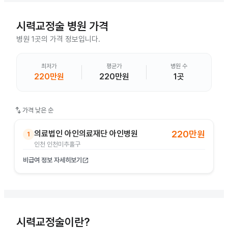
시력교정술
병원 가격
병원 1곳의 가격 정보입니다.
최저가
평균가
병원 수
220만원
220만원
1곳
swap_vert
가격 낮은 순
의료법인 아인의료재단 아인병원
220만원
1
인천 인천미추홀구
비급여 정보 자세히보기
open_in_new
시력교정술이란?