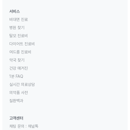
서비스
비대면 진료
병원 찾기
탈모 진료비
다이어트 진료비
여드름 진료비
약국 찾기
건강 매거진
1분 FAQ
실시간 의료상담
의약품 사전
질환백과
고객센터
채팅 문의 :
채널톡