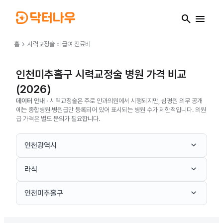
search
menu
chevron_right
홈
시력교정술
비급여 진료비
인천미추홀구 시력교정술 병원 가격 비교
(2026)
데이터 안내 ·
시력교정술은 주로 안과의원에서 시행되지만, 심평원 의무 공개
에는 종합병원·병원급만 등록되어 있어 표시되는 병원 수가 제한적입니다. 의원
급 가격은 별도 문의가 필요합니다.
keyboard_arrow_down
인천광역시
keyboard_arrow_down
라식
keyboard_arrow_down
인천미추홀구