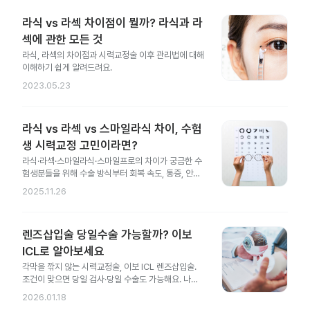
라식 vs 라섹 차이점이 뭘까? 라식과 라
섹에 관한 모든 것
라식, 라섹의 차이점과 시력교정술 이후 관리법에 대해
이해하기 쉽게 알려드려요.
2023.05.23
라식 vs 라섹 vs 스마일라식 차이, 수험
생 시력교정 고민이라면?
라식·라섹·스마일라식·스마일프로의 차이가 궁금한 수
험생분들을 위해 수술 방식부터 회복 속도, 통증, 안전
성 차이까지 한 번에 정리했어요.
2025.11.26
렌즈삽입술 당일수술 가능할까? 이보
ICL로 알아보세요
각막을 깎지 않는 시력교정술, 이보 ICL 렌즈삽입술.
조건이 맞으면 당일 검사·당일 수술도 가능해요. 나에
게도 가능한지 지금 확인해 보세요.
2026.01.18