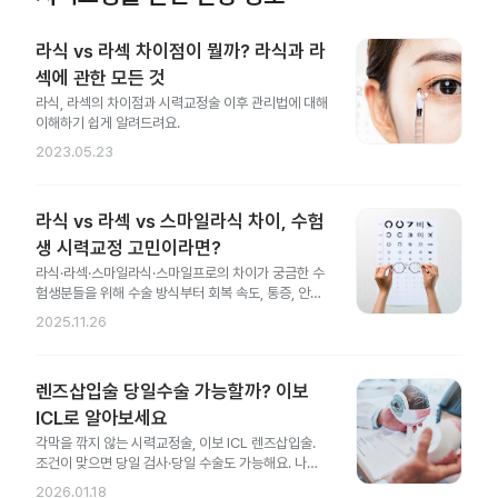
라식 vs 라섹 차이점이 뭘까? 라식과 라
섹에 관한 모든 것
라식, 라섹의 차이점과 시력교정술 이후 관리법에 대해
이해하기 쉽게 알려드려요.
2023.05.23
라식 vs 라섹 vs 스마일라식 차이, 수험
생 시력교정 고민이라면?
라식·라섹·스마일라식·스마일프로의 차이가 궁금한 수
험생분들을 위해 수술 방식부터 회복 속도, 통증, 안전
성 차이까지 한 번에 정리했어요.
2025.11.26
렌즈삽입술 당일수술 가능할까? 이보
ICL로 알아보세요
각막을 깎지 않는 시력교정술, 이보 ICL 렌즈삽입술.
조건이 맞으면 당일 검사·당일 수술도 가능해요. 나에
게도 가능한지 지금 확인해 보세요.
2026.01.18