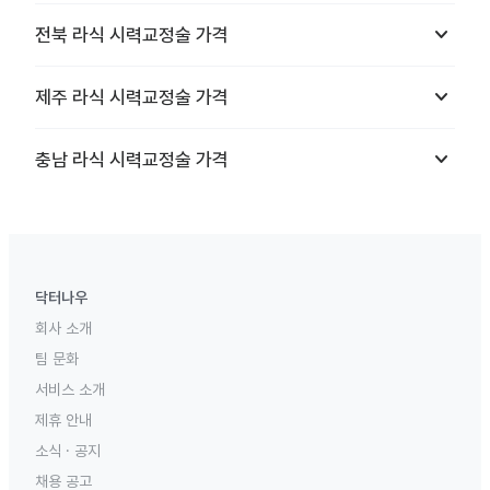
keyboard_arrow_down
전북
라식 시력교정술
가격
keyboard_arrow_down
제주
라식 시력교정술
가격
keyboard_arrow_down
충남
라식 시력교정술
가격
닥터나우
회사 소개
팀 문화
서비스 소개
제휴 안내
소식 · 공지
채용 공고