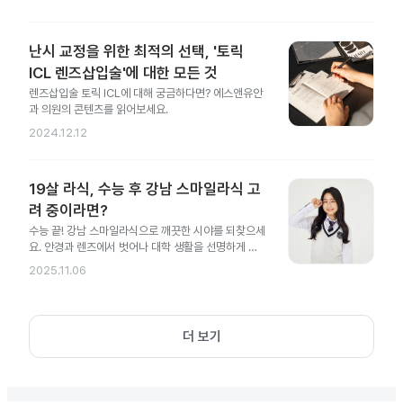
난시 교정을 위한 최적의 선택, '토릭
ICL 렌즈삽입술'에 대한 모든 것
렌즈삽입술 토릭 ICL에 대해 궁금하다면? 에스앤유안
과 의원의 콘텐츠를 읽어보세요.
2024.12.12
19살 라식, 수능 후 강남 스마일라식 고
려 중이라면?
수능 끝! 강남 스마일라식으로 깨끗한 시야를 되찾으세
요. 안경과 렌즈에서 벗어나 대학 생활을 선명하게 시
작해 보세요.
2025.11.06
더 보기