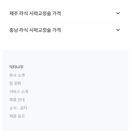
keyboard_arrow_down
제주
라식 시력교정술
가격
keyboard_arrow_down
충남
라식 시력교정술
가격
닥터나우
회사 소개
팀 문화
서비스 소개
제휴 안내
소식 · 공지
채용 공고