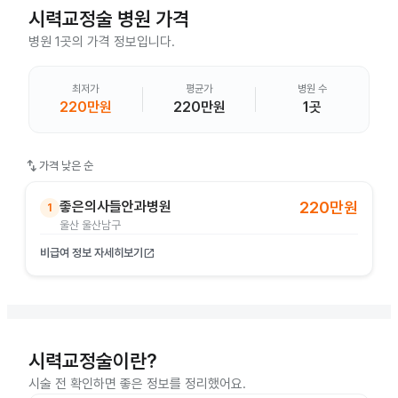
시력교정술
병원 가격
병원 1곳의 가격 정보입니다.
최저가
평균가
병원 수
220만원
220만원
1곳
swap_vert
가격 낮은 순
좋은의사들안과병원
220만원
1
울산 울산남구
비급여 정보 자세히보기
open_in_new
시력교정술이란?
시술 전 확인하면 좋은 정보를 정리했어요.