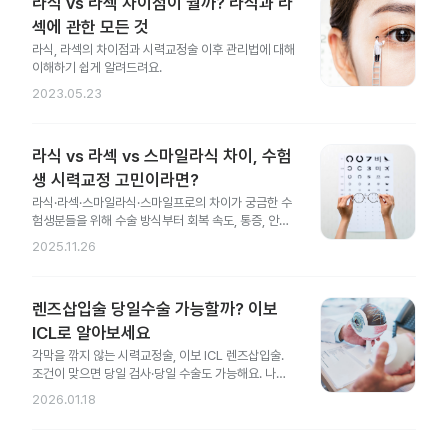
라식 vs 라섹 차이점이 뭘까? 라식과 라
섹에 관한 모든 것
라식, 라섹의 차이점과 시력교정술 이후 관리법에 대해
이해하기 쉽게 알려드려요.
2023.05.23
라식 vs 라섹 vs 스마일라식 차이, 수험
생 시력교정 고민이라면?
라식·라섹·스마일라식·스마일프로의 차이가 궁금한 수
험생분들을 위해 수술 방식부터 회복 속도, 통증, 안전
성 차이까지 한 번에 정리했어요.
2025.11.26
렌즈삽입술 당일수술 가능할까? 이보
ICL로 알아보세요
각막을 깎지 않는 시력교정술, 이보 ICL 렌즈삽입술.
조건이 맞으면 당일 검사·당일 수술도 가능해요. 나에
게도 가능한지 지금 확인해 보세요.
2026.01.18