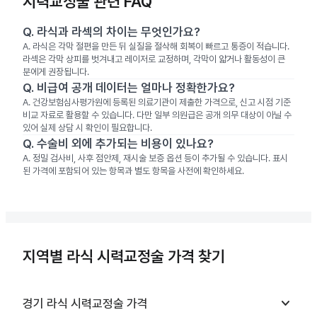
시력교정술 관련 FAQ
Q.
라식과 라섹의 차이는 무엇인가요?
A.
라식은 각막 절편을 만든 뒤 실질을 절삭해 회복이 빠르고 통증이 적습니다.
라섹은 각막 상피를 벗겨내고 레이저로 교정하며, 각막이 얇거나 활동성이 큰
분에게 권장됩니다.
Q.
비급여 공개 데이터는 얼마나 정확한가요?
A.
건강보험심사평가원에 등록된 의료기관이 제출한 가격으로, 신고 시점 기준
비교 자료로 활용할 수 있습니다. 다만 일부 의원급은 공개 의무 대상이 아닐 수
있어 실제 상담 시 확인이 필요합니다.
Q.
수술비 외에 추가되는 비용이 있나요?
A.
정밀 검사비, 사후 점안제, 재시술 보증 옵션 등이 추가될 수 있습니다. 표시
된 가격에 포함되어 있는 항목과 별도 항목을 사전에 확인하세요.
지역별 라식 시력교정술 가격 찾기
keyboard_arrow_down
경기
라식 시력교정술
가격