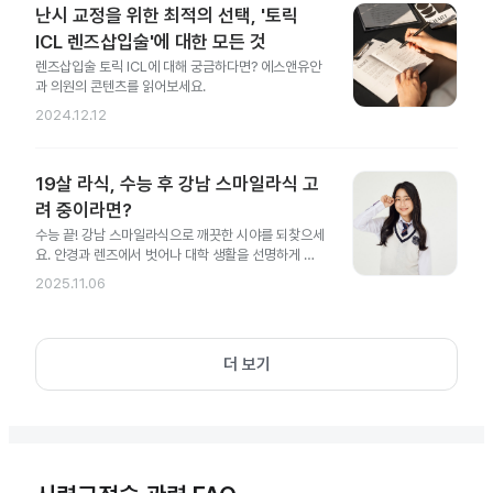
난시 교정을 위한 최적의 선택, '토릭
ICL 렌즈삽입술'에 대한 모든 것
렌즈삽입술 토릭 ICL에 대해 궁금하다면? 에스앤유안
과 의원의 콘텐츠를 읽어보세요.
2024.12.12
19살 라식, 수능 후 강남 스마일라식 고
려 중이라면?
수능 끝! 강남 스마일라식으로 깨끗한 시야를 되찾으세
요. 안경과 렌즈에서 벗어나 대학 생활을 선명하게 시
작해 보세요.
2025.11.06
더 보기