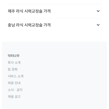
keyboard_arrow_down
제주
라식 시력교정술
가격
keyboard_arrow_down
충남
라식 시력교정술
가격
닥터나우
회사 소개
팀 문화
서비스 소개
제휴 안내
소식 · 공지
채용 공고