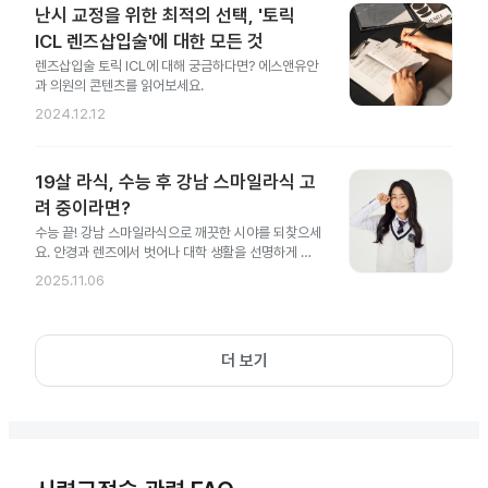
난시 교정을 위한 최적의 선택, '토릭
ICL 렌즈삽입술'에 대한 모든 것
렌즈삽입술 토릭 ICL에 대해 궁금하다면? 에스앤유안
과 의원의 콘텐츠를 읽어보세요.
2024.12.12
19살 라식, 수능 후 강남 스마일라식 고
려 중이라면?
수능 끝! 강남 스마일라식으로 깨끗한 시야를 되찾으세
요. 안경과 렌즈에서 벗어나 대학 생활을 선명하게 시
작해 보세요.
2025.11.06
더 보기