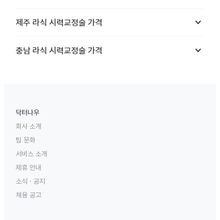
keyboard_arrow_down
제주
라식 시력교정술
가격
keyboard_arrow_down
충남
라식 시력교정술
가격
닥터나우
회사 소개
팀 문화
서비스 소개
제휴 안내
소식 · 공지
채용 공고