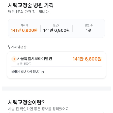
시력교정술
병원 가격
병원 1곳의 가격 정보입니다.
최저가
평균가
병원 수
141만 6,800원
141만 6,800원
1곳
swap_vert
가격 낮은 순
서울특별시보라매병원
141만 6,800원
1
서울 동작구
비급여 정보 자세히보기
open_in_new
시력교정술이란?
시술 전 확인하면 좋은 정보를 정리했어요.