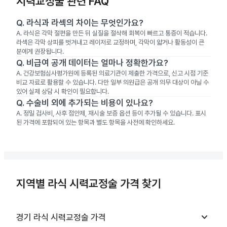
시력교정술 관련 FAQ
Q.
라식과 라섹의 차이는 무엇인가요?
A.
라식은 각막 절편을 만든 뒤 실질을 절삭해 회복이 빠르고 통증이 적습니다.
라섹은 각막 상피를 벗겨내고 레이저로 교정하며, 각막이 얇거나 활동성이 큰
분에게 권장됩니다.
Q.
비급여 공개 데이터는 얼마나 정확한가요?
A.
건강보험심사평가원에 등록된 의료기관이 제출한 가격으로, 신고 시점 기준
비교 자료로 활용할 수 있습니다. 다만 일부 의원급은 공개 의무 대상이 아닐 수
있어 실제 상담 시 확인이 필요합니다.
Q.
수술비 외에 추가되는 비용이 있나요?
A.
정밀 검사비, 사후 점안제, 재시술 보증 옵션 등이 추가될 수 있습니다. 표시
된 가격에 포함되어 있는 항목과 별도 항목을 사전에 확인하세요.
지역별 라식 시력교정술 가격 찾기
keyboard_arrow_down
경기
라식 시력교정술
가격