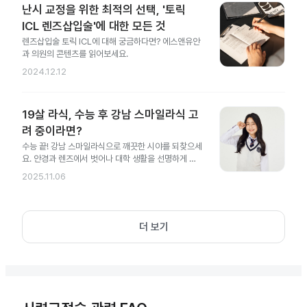
난시 교정을 위한 최적의 선택, '토릭
ICL 렌즈삽입술'에 대한 모든 것
렌즈삽입술 토릭 ICL에 대해 궁금하다면? 에스앤유안
과 의원의 콘텐츠를 읽어보세요.
2024.12.12
19살 라식, 수능 후 강남 스마일라식 고
려 중이라면?
수능 끝! 강남 스마일라식으로 깨끗한 시야를 되찾으세
요. 안경과 렌즈에서 벗어나 대학 생활을 선명하게 시
작해 보세요.
2025.11.06
더 보기