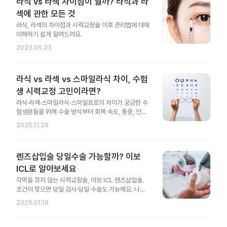
라식 vs 라섹 차이점이 뭘까? 라식과 라
섹에 관한 모든 것
라식, 라섹의 차이점과 시력교정술 이후 관리법에 대해
이해하기 쉽게 알려드려요.
2023.05.23
라식 vs 라섹 vs 스마일라식 차이, 수험
생 시력교정 고민이라면?
라식·라섹·스마일라식·스마일프로의 차이가 궁금한 수
험생분들을 위해 수술 방식부터 회복 속도, 통증, 안전
성 차이까지 한 번에 정리했어요.
2025.11.26
렌즈삽입술 당일수술 가능할까? 이보
ICL로 알아보세요
각막을 깎지 않는 시력교정술, 이보 ICL 렌즈삽입술.
조건이 맞으면 당일 검사·당일 수술도 가능해요. 나에
게도 가능한지 지금 확인해 보세요.
2026.01.18