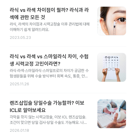
라식 vs 라섹 차이점이 뭘까? 라식과 라
섹에 관한 모든 것
라식, 라섹의 차이점과 시력교정술 이후 관리법에 대해
이해하기 쉽게 알려드려요.
2023.05.23
라식 vs 라섹 vs 스마일라식 차이, 수험
생 시력교정 고민이라면?
라식·라섹·스마일라식·스마일프로의 차이가 궁금한 수
험생분들을 위해 수술 방식부터 회복 속도, 통증, 안전
성 차이까지 한 번에 정리했어요.
2025.11.26
렌즈삽입술 당일수술 가능할까? 이보
ICL로 알아보세요
각막을 깎지 않는 시력교정술, 이보 ICL 렌즈삽입술.
조건이 맞으면 당일 검사·당일 수술도 가능해요. 나에
게도 가능한지 지금 확인해 보세요.
2026.01.18