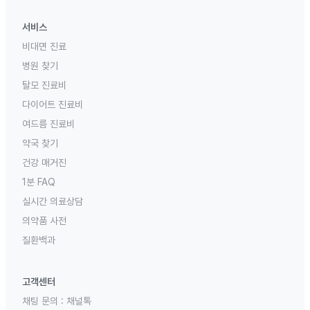
서비스
비대면 진료
병원 찾기
탈모 진료비
다이어트 진료비
여드름 진료비
약국 찾기
건강 매거진
1분 FAQ
실시간 의료상담
의약품 사전
질환백과
고객센터
채팅 문의 :
채널톡