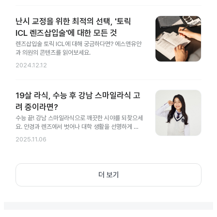
난시 교정을 위한 최적의 선택, '토릭
ICL 렌즈삽입술'에 대한 모든 것
렌즈삽입술 토릭 ICL에 대해 궁금하다면? 에스앤유안
과 의원의 콘텐츠를 읽어보세요.
2024.12.12
19살 라식, 수능 후 강남 스마일라식 고
려 중이라면?
수능 끝! 강남 스마일라식으로 깨끗한 시야를 되찾으세
요. 안경과 렌즈에서 벗어나 대학 생활을 선명하게 시
작해 보세요.
2025.11.06
더 보기