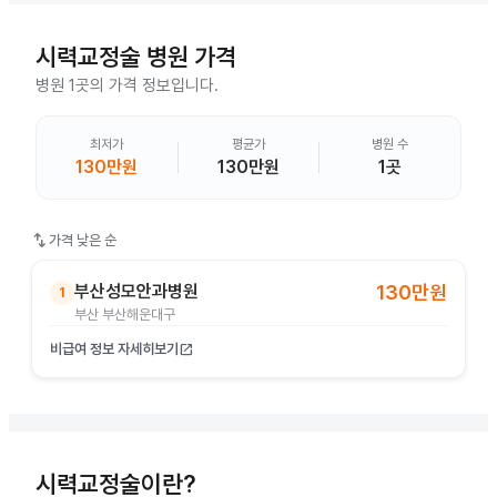
시력교정술
병원 가격
병원 1곳의 가격 정보입니다.
최저가
평균가
병원 수
130만원
130만원
1곳
swap_vert
가격 낮은 순
부산성모안과병원
130만원
1
부산 부산해운대구
비급여 정보 자세히보기
open_in_new
시력교정술이란?