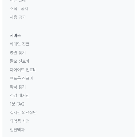
제휴 안내
소식 · 공지
채용 공고
서비스
비대면 진료
병원 찾기
탈모 진료비
다이어트 진료비
여드름 진료비
약국 찾기
건강 매거진
1분 FAQ
실시간 의료상담
의약품 사전
질환백과