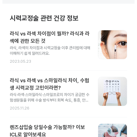
시력교정술 관련 건강 정보
라식 vs 라섹 차이점이 뭘까? 라식과 라
섹에 관한 모든 것
라식, 라섹의 차이점과 시력교정술 이후 관리법에 대해
이해하기 쉽게 알려드려요.
2023.05.23
라식 vs 라섹 vs 스마일라식 차이, 수험
생 시력교정 고민이라면?
라식·라섹·스마일라식·스마일프로의 차이가 궁금한 수
험생분들을 위해 수술 방식부터 회복 속도, 통증, 안전
성 차이까지 한 번에 정리했어요.
2025.11.26
렌즈삽입술 당일수술 가능할까? 이보
ICL로 알아보세요