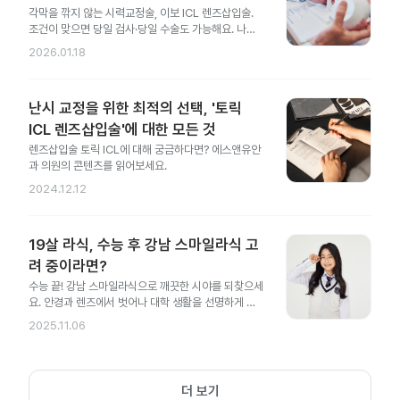
각막을 깎지 않는 시력교정술, 이보 ICL 렌즈삽입술.
조건이 맞으면 당일 검사·당일 수술도 가능해요. 나에
게도 가능한지 지금 확인해 보세요.
2026.01.18
난시 교정을 위한 최적의 선택, '토릭
ICL 렌즈삽입술'에 대한 모든 것
렌즈삽입술 토릭 ICL에 대해 궁금하다면? 에스앤유안
과 의원의 콘텐츠를 읽어보세요.
2024.12.12
19살 라식, 수능 후 강남 스마일라식 고
려 중이라면?
수능 끝! 강남 스마일라식으로 깨끗한 시야를 되찾으세
요. 안경과 렌즈에서 벗어나 대학 생활을 선명하게 시
작해 보세요.
2025.11.06
더 보기