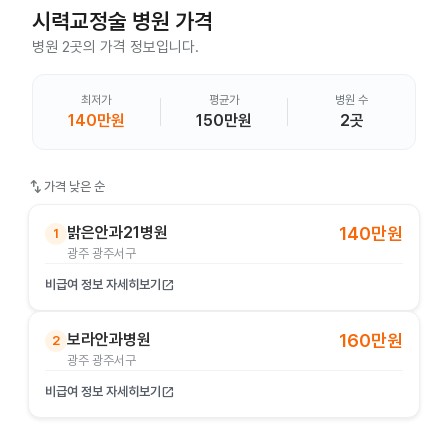
시력교정술
병원 가격
병원 2곳의 가격 정보입니다.
최저가
평균가
병원 수
140만원
150만원
2곳
swap_vert
가격 낮은 순
밝은안과21병원
140만원
1
광주 광주서구
비급여 정보 자세히보기
open_in_new
보라안과병원
160만원
2
광주 광주서구
비급여 정보 자세히보기
open_in_new